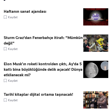
Haftanın sanat ajandası
Kaydet
Sturm Graz'dan Fenerbahçe itirafı: "Mümkün
değil"
Kaydet
Elon Musk’ın roketi kontrolden çıktı, Ay'da 5
katlı bina büyüklüğünde delik açacak! Dünya
etkilenecek mi?
Kaydet
Tarihî kitaplar dijital ortama taşınacak!
Kaydet