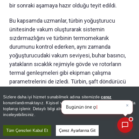
bir sonraki aşamaya hazır olduğu teyit edildi.
Bu kapsamda uzmanlar, türbin yoğuşturucu
ünitesinde vakum oluşturarak sistemin
sızdırmazlığını ve türbinin termomekanik
durumunu kontrol ederken, aynı zamanda
yoğuşturucudaki vakum seviyesi, buhar basıncı,
yatakların sıcaklık rejimiyle gövde ve rotorların
termal genleşmeleri gibi ekipman çalışma
parametrelerini de izledi. Türbin, şaft döndürücü
aracılığıyla döndürülürken uzmanlar, türbin
Sizlere daha iyi hizmet sunabilmek adına sitemizde
çerez
kanatlarının tasarım gerekliliklerine uygun şekilde
×
Bugünün öne çıkan manşetleri
konumlandırmaktayız. Kişisel verileriniz, KVKK ve GDPR kapsamında
çalıştığını doğruladı.
ve gelişmeleri neler?
toplanıp işlenir. Detaylı bilgi almak için
Aydınlatma Metnimizi
📰
Son 30 güne ait haberleri, spor gelişmelerini veya yazar yazılarını sorgulayabilirsiniz.
inceleyebilirsiniz.
Tüm Çerezleri Kabul Et
Çerez Ayarlarına Git