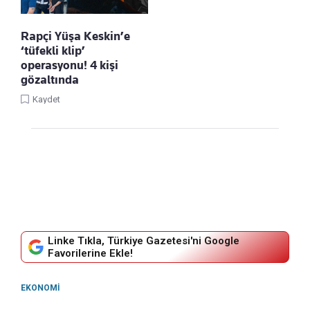
Rapçi Yüşa Keskin’e
‘tüfekli klip’
operasyonu! 4 kişi
gözaltında
Kaydet
Linke Tıkla, Türkiye Gazetesi'ni Google
Favorilerine Ekle!
EKONOMI