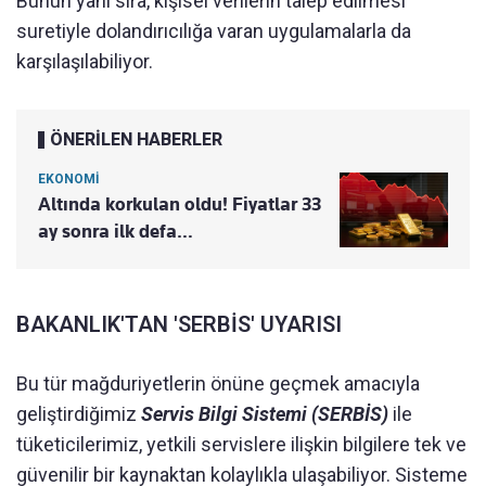
Bunun yanı sıra, kişisel verilerin talep edilmesi
suretiyle dolandırıcılığa varan uygulamalarla da
karşılaşılabiliyor.
ÖNERİLEN HABERLER
EKONOMİ
Altında korkulan oldu! Fiyatlar 33
ay sonra ilk defa…
BAKANLIK'TAN 'SERBİS' UYARISI
Bu tür mağduriyetlerin önüne geçmek amacıyla
geliştirdiğimiz
Servis Bilgi Sistemi (SERBİS)
ile
tüketicilerimiz, yetkili servislere ilişkin bilgilere tek ve
güvenilir bir kaynaktan kolaylıkla ulaşabiliyor. Sisteme