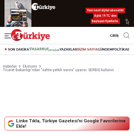
Yeni nesil dijital abonelik!
Aylık 19 TL’ den
başlayan fiyatlarla.
GİRİŞ
SON DAKİKA
YAZARLAR
BİZİM SAYFA
GÜNDEM
POLİTİKA
EK
Haberler
Ekonomi
Ticaret Bakanlığı'ndan "sahte yetkili servis" uyarısı: SERBİS kullanın
Linke Tıkla, Türkiye Gazetesi'ni Google Favorilerine
Ekle!