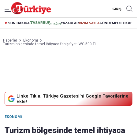
GİRİŞ
SON DAKİKA
YAZARLAR
BİZİM SAYFA
GÜNDEM
POLİTİKA
EK
Haberler
Ekonomi
Turizm bölgesinde temel ihtiyaca fahiş fiyat: WC 500 TL
Linke Tıkla, Türkiye Gazetesi'ni Google Favorilerine
Ekle!
EKONOMI
Turizm bölgesinde temel ihtiyaca