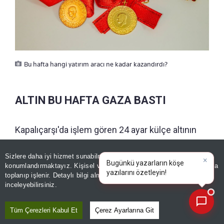
Bu hafta hangi yatırım aracı ne kadar kazandırdı?
ALTIN BU HAFTA GAZA BASTI
Kapalıçarşı'da işlem gören 24 ayar külçe altının
gram satış fiyatı bu hafta yüzde 8,29 artışla 6 bin
664 liraya, cumhuriyet altınının satış fiyatı da
Sizlere daha iyi hizmet sunabilmek adına sitemizde
çerez
konumlandırmaktayız. Kişisel verileriniz, KVKK ve GDPR kapsamında
×
yüzde 8,12 yükselişle 43 bin 532 liraya çıktı.
Bugünkü yazarların köşe y
toplanıp işlenir. Detaylı bilgi almak için
Aydınlatma Metnimizi
📰
Son 30 güne ait haberleri, spor gelişmelerini veya yazar yazılarını sorgulayabilirsiniz.
inceleyebilirsiniz.
ÖNERİLEN HABERLER
Tüm Çerezleri Kabul Et
Çerez Ayarlarına Git