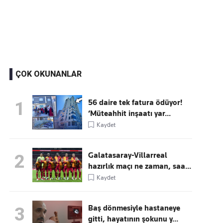
Kaçırmayın
Ücretsiz üye olun, gündemi şekillendiren gelişmeleri önce siz duyun
ÇOK OKUNANLAR
56 daire tek fatura ödüyor!
1
‘Müteahhit inşaatı yar...
Kaydet
Galatasaray-Villarreal
2
hazırlık maçı ne zaman, saa...
Kaydet
Baş dönmesiyle hastaneye
3
gitti, hayatının şokunu y...