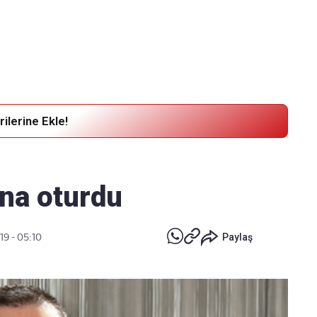
Haber Verin
Editör masamıza bilgi ve materyal göndermek için
tıklayın
ilerine Ekle!
na oturdu
19 - 05:10
Paylaş