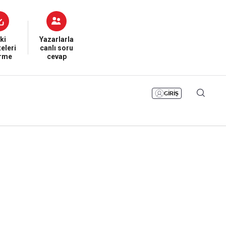
Bizim Sayfa
Namaz Vakitleri
Sesli Yayınlar
ki
Yazarlarla
eleri
canlı soru
irme
cevap
GİRİŞ