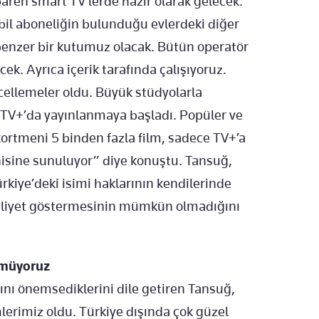
en smart TV’lerde hazır olarak gelecek.
bil aboneliğin bulunduğu evlerdeki diğer
 benzer bir kutumuz olacak. Bütün operatör
k. Ayrıca içerik tarafında çalışıyoruz.
ellemeler oldu. Büyük stüdyolarla
r TV+’da yayınlanmaya başladı. Popüler ve
rekortmeni 5 binden fazla film, sadece TV+’a
enisine sunuluyor” diye konuştu. Tansuğ,
ürkiye’deki isimi haklarının kendilerinde
aaliyet göstermesinin mümkün olmadığını
nmüyoruz
nı önemsediklerini dile getiren Tansuğ,
mlerimiz oldu. Türkiye dışında çok güzel