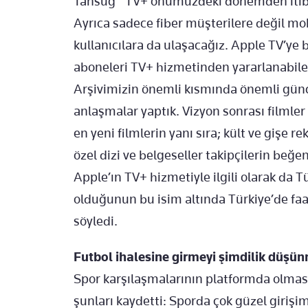
Tansuğ “TV+ önümüzdeki dönemden itibar
Ayrıca sadece fiber müşterilere değil mo
kullanıcılara da ulaşacağız. Apple TV’ye
aboneleri TV+ hizmetinden yararlanabilece
Arşivimizin önemli kısmında önemli günc
anlaşmalar yaptık. Vizyon sonrası filmle
en yeni filmlerin yanı sıra; kült ve gişe 
özel dizi ve belgeseller takipçilerin beğ
Apple’ın TV+ hizmetiyle ilgili olarak da T
olduğunun bu isim altında Türkiye’de f
söyledi.
Futbol ihalesine girmeyi şimdilik düşü
Spor karşılaşmalarının platformda olması
şunları kaydetti: Sporda çok güzel girişi