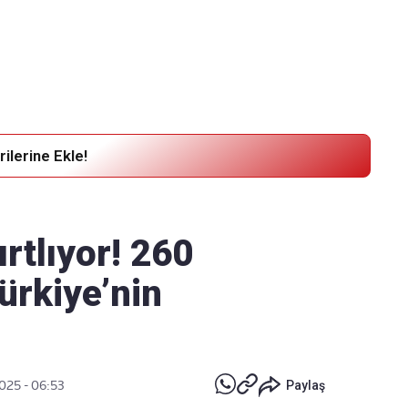
Haber Verin
Editör masamıza bilgi ve materyal göndermek için
tıklayın
ilerine Ekle!
rtlıyor! 260
ürkiye’nin
2025 - 06:53
Paylaş