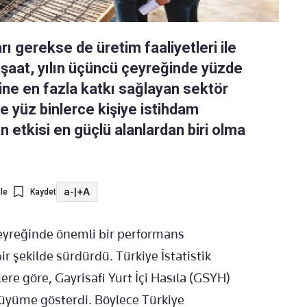
ı gerekse de üretim faaliyetleri ile
nşaat, yılın üçüncü çeyreğinde yüzde
ne en fazla katkı sağlayan sektör
e yüz binlerce kişiye istihdam
etkisi en güçlü alanlardan biri olma
a-
|
+A
le
Kaydet
eyreğinde önemli bir performans
r şekilde sürdürdü. Türkiye İstatistik
re göre, Gayrisafi Yurt İçi Hasıla (GSYH)
üyüme gösterdi. Böylece Türkiye