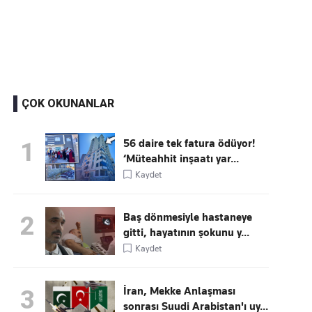
Kaçırmayın
Ücretsiz üye olun, gündemi şekillendiren gelişmeleri önce siz duyun
ÇOK OKUNANLAR
56 daire tek fatura ödüyor!
1
‘Müteahhit inşaatı yar...
Kaydet
Baş dönmesiyle hastaneye
2
gitti, hayatının şokunu y...
Kaydet
İran, Mekke Anlaşması
3
sonrası Suudi Arabistan'ı uy...