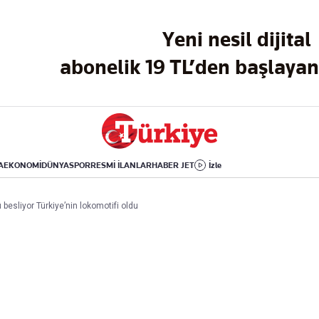
Dünya
Yaşam
Kültür-Sanat
Yeni nesil dijital
Orta Doğu
Sağlık
Sinema
Avrupa
Hava Durumu
Arkeoloji
abonelik 19 TL’den başlayan 
Amerika
Yemek
Kitap
Afrika
Seyahat
Tarih
İsrail-Gazze
Aktüel
A
EKONOMİ
DÜNYA
SPOR
RESMİ İLANLAR
HABER JET
İzle
Uygulamalar
 besliyor Türkiye’nin lokomotifi oldu
rı