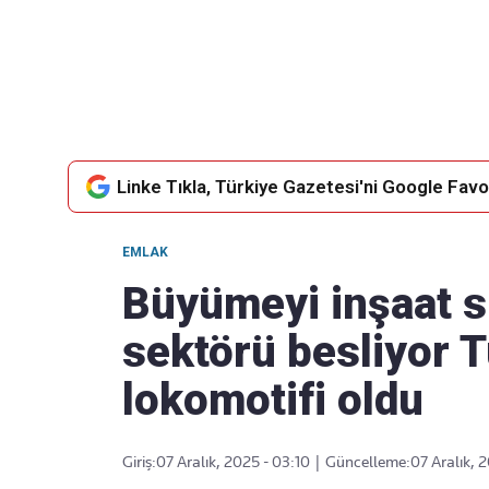
Takip Edin
Favori mecralarınızda haber akışımıza ulaşın
Linke Tıkla, Türkiye Gazetesi'ni Google Favor
EMLAK
Büyümeyi inşaat sı
sektörü besliyor T
lokomotifi oldu
Giriş:
07 Aralık, 2025 - 03:10
|
Güncelleme:
07 Aralık, 