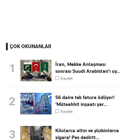
Kaçırmayın
Ücretsiz üye olun, gündemi şekillendiren gelişmeleri önce siz duyun
ÇOK OKUNANLAR
İran, Mekke Anlaşması
1
sonrası Suudi Arabistan'ı uy...
Kaydet
56 daire tek fatura ödüyor!
2
‘Müteahhit inşaatı yar...
Kaydet
Kilolarca altın ve yüzbinlerce
3
sigara! Pes dedirtt...