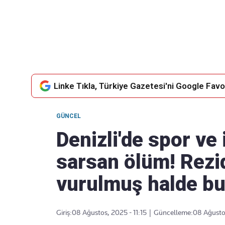
Takip Edin
Favori mecralarınızda haber akışımıza ulaşın
Linke Tıkla, Türkiye Gazetesi'ni Google Favor
GÜNCEL
Denizli'de spor ve
sarsan ölüm! Rezi
vurulmuş halde b
Giriş:
08 Ağustos, 2025 - 11:15
|
Güncelleme:
08 Ağustos