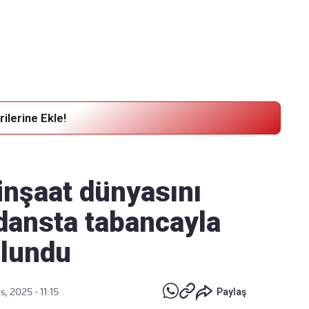
Haber Verin
Editör masamıza bilgi ve materyal göndermek için
tıklayın
ilerine Ekle!
 inşaat dünyasını
dansta tabancayla
ulundu
, 2025 - 11:15
Paylaş