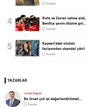
Kaydet
Rafa ve Duran sahne aldı,
4
Benfica yarım düzine gol...
Kaydet
Kayseri’deki otobüs
5
faciasından skandal çıktı!
Kaydet
YAZARLAR
İsmail Kapan
Bu fırsat çok iyi değerlendirilmeli…
Kaydet