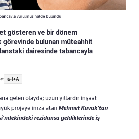
tabancayla vurulmus halde bulundu
yet gösteren ve bir dönem
k görevinde bulunan müteahhit
anstaki dairesinde tabancayla
a-
|
+A
et
na gelen olayda; uzun yıllardır inşaat
büyük projeye imza atan
Mehmet Kavak'tan
'ndekindeki rezidansa geldiklerinde iş