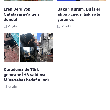
Eren Derdiyok
Bakan Kurum: Bu işler
Galatasaray'a geri
ahbap çavuş ilişkisiyle
döndü!
yürümez
Kaydet
Kaydet
Karadeniz'de Türk
gemisine İHA saldırısı!
Mürettebat hedef alındı
Kaydet