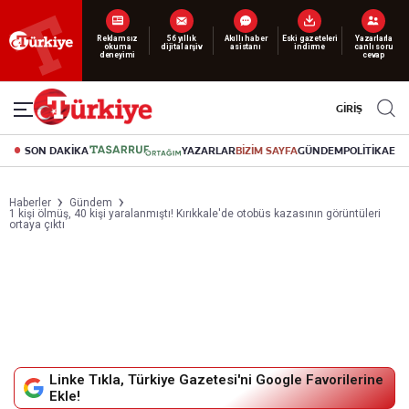
Yeni nesil dijital
abonelik 19 TL’den başlayan fiyatlarla.
GİRİŞ
SON DAKİKA
YAZARLAR
BİZİM SAYFA
GÜNDEM
POLİTİKA
EK
Haberler
Gündem
1 kişi ölmüş, 40 kişi yaralanmıştı! Kırıkkale'de otobüs kazasının görüntüleri
ortaya çıktı
Linke Tıkla, Türkiye Gazetesi'ni Google Favorilerine
Ekle!