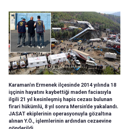
Karaman'ın Ermenek ilçesinde 2014 yılında 18
işçinin hayatını kaybettiği maden faciasıyla
ilgili 21 yıl kesinleşmiş hapis cezası bulunan
firari hükümlü, 8 yıl sonra Mersin'de yakalandı.
JASAT ekiplerinin operasyonuyla gözaltına
alınan Y.Ö., işlemlerinin ardından cezaevine
gönderildi.