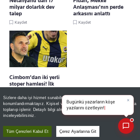
Netanyahu'dan 17
Fidan, Mekke
milyar dolarlık dev
Anlaşması'nın perde
talep
arkasını anlattı
Kaydet
Kaydet
Cimbom'dan iki yerli
stoper hamlesi! İlk
tercih belli oldu
Sizlere daha iyi hizmet sunabilmek adına sitemizde
çerez
Kaydet
konumlandırmaktayız. Kişisel verileriniz, KVKK ve GDPR kapsamında
×
Bugünkü yazarları
|
toplanıp işlenir. Detaylı bilgi almak için
Aydınlatma Metnimizi
📰
Son 30 güne ait haberleri, spor gelişmelerini veya yazar yazılarını sorgulayabilirsiniz.
inceleyebilirsiniz.
Tüm Çerezleri Kabul Et
Çerez Ayarlarına Git