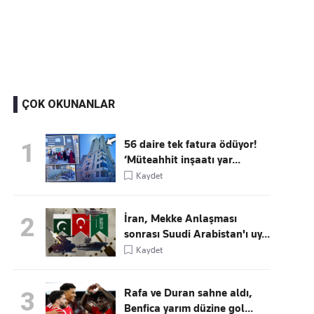
Kaçırmayın
Ücretsiz üye olun, gündemi şekillendiren gelişmeleri önce siz duyun
ÇOK OKUNANLAR
56 daire tek fatura ödüyor!
1
‘Müteahhit inşaatı yar...
Kaydet
İran, Mekke Anlaşması
2
sonrası Suudi Arabistan'ı uy...
Kaydet
Rafa ve Duran sahne aldı,
3
Benfica yarım düzine gol...