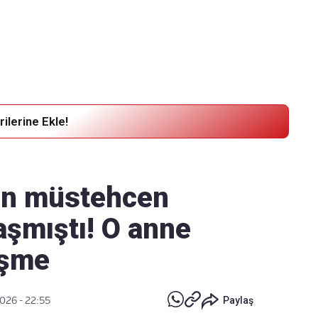
Haber Verin
Editör masamıza bilgi ve materyal göndermek için
tıklayın
ilerine Ekle!
nın müstehcen
aşmıştı! O anne
işme
026 - 22:55
Paylaş