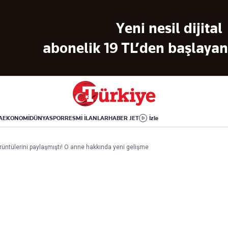
Dünya
Yaşam
Kültür-Sanat
Yeni nesil dijital
Orta Doğu
Sağlık
Sinema
Avrupa
Hava Durumu
Arkeoloji
abonelik 19 TL’den başlayan 
Amerika
Yemek
Kitap
Afrika
Seyahat
Tarih
İsrail-Gazze
Aktüel
A
EKONOMİ
DÜNYA
SPOR
RESMİ İLANLAR
HABER JET
İzle
Uygulamalar
üntülerini paylaşmıştı! O anne hakkında yeni gelişme
rı