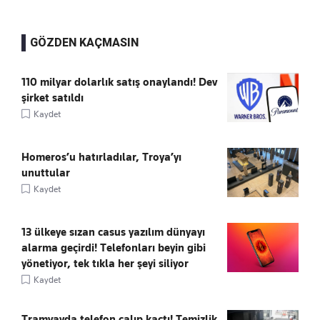
GÖZDEN KAÇMASIN
110 milyar dolarlık satış onaylandı! Dev
şirket satıldı
Kaydet
Homeros’u hatırladılar, Troya’yı
unuttular
Kaydet
13 ülkeye sızan casus yazılım dünyayı
alarma geçirdi! Telefonları beyin gibi
yönetiyor, tek tıkla her şeyi siliyor
Kaydet
Tramvayda telefon çalıp kaçtı! Temizlik