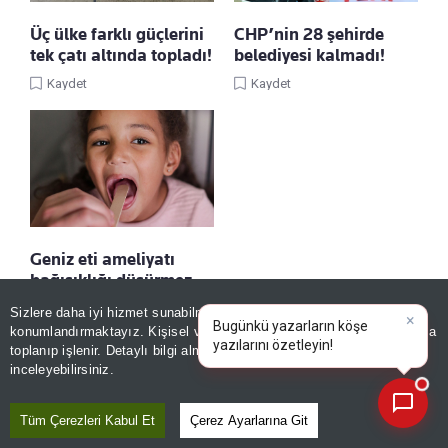
Üç ülke farklı güçlerini
CHP’nin 28 şehirde
tek çatı altında topladı!
belediyesi kalmadı!
Kaydet
Kaydet
Geniz eti ameliyatı
bağışıklığı düşürmez
Kaydet
Sizlere daha iyi hizmet sunabilmek adına sitemizde
çerez
konumlandırmaktayız. Kişisel verileriniz, KVKK ve GDPR kapsamında
×
Bugünkü yazarların köşe y
|
toplanıp işlenir. Detaylı bilgi almak için
Aydınlatma Metnimizi
📰
Son 30 güne ait haberleri, spor gelişmelerini veya yazar yazılarını sorgulayabilirsiniz.
inceleyebilirsiniz.
Tüm Çerezleri Kabul Et
Çerez Ayarlarına Git