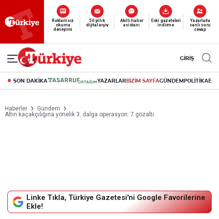
Yeni nesil dijital
abonelik 19 TL’den başlayan fiyatlarla.
GİRİŞ
SON DAKİKA
YAZARLAR
BİZİM SAYFA
GÜNDEM
POLİTİKA
EK
Haberler
Gündem
Altın kaçakçılığına yönelik 3. dalga operasyon: 7 gözaltı
Linke Tıkla, Türkiye Gazetesi'ni Google Favorilerine
Ekle!