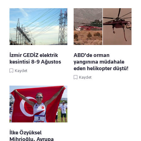
İzmir GEDİZ elektrik
ABD'de orman
kesintisi 8-9 Ağustos
yangınına müdahale
eden helikopter düştü!
Kaydet
Kaydet
İlke Özyüksel
Mihrioğlu, Avrupa