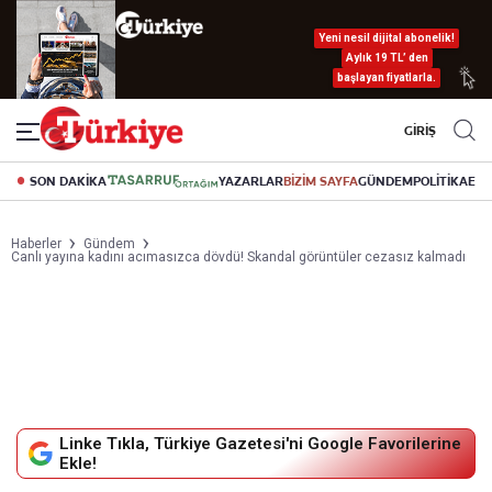
Yeni nesil dijital abonelik!
Aylık 19 TL’ den
başlayan fiyatlarla.
GİRİŞ
SON DAKİKA
YAZARLAR
BİZİM SAYFA
GÜNDEM
POLİTİKA
EK
Haberler
Gündem
Canlı yayına kadını acımasızca dövdü! Skandal görüntüler cezasız kalmadı
Linke Tıkla, Türkiye Gazetesi'ni Google Favorilerine
Ekle!