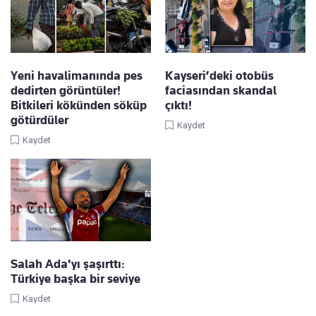
Yeni havalimanında pes
Kayseri’deki otobüs
dedirten görüntüler!
faciasından skandal
Bitkileri kökünden söküp
çıktı!
götürdüler
Kaydet
Kaydet
Salah Ada'yı şaşırttı:
Türkiye başka bir seviye
Kaydet