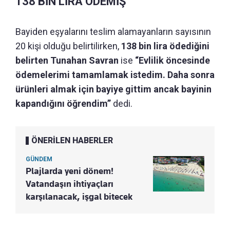
138 BİN LİRA ÖDEMİŞ
Bayiden eşyalarını teslim alamayanların sayısının
20 kişi olduğu belirtilirken,
138 bin lira ödediğini
belirten Tunahan Savran
ise
“Evlilik öncesinde
ödemelerimi tamamlamak istedim. Daha sonra
ürünleri almak için bayiye gittim ancak bayinin
kapandığını öğrendim”
dedi.
ÖNERİLEN HABERLER
GÜNDEM
Plajlarda yeni dönem!
Vatandaşın ihtiyaçları
karşılanacak, işgal bitecek