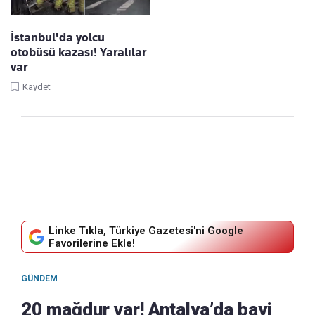
İstanbul'da yolcu
otobüsü kazası! Yaralılar
var
Kaydet
Linke Tıkla, Türkiye Gazetesi'ni Google
Favorilerine Ekle!
GÜNDEM
20 mağdur var! Antalya’da bayi