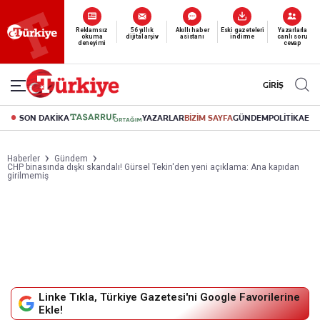
Reklamsız
56 yıllık
Akıllı haber
Eski gazeteleri
Yazarlarla
okuma
dijital arşiv
asistanı
indirme
canlı soru
deneyimi
cevap
GİRİŞ
SON DAKİKA
YAZARLAR
BİZİM SAYFA
GÜNDEM
POLİTİKA
EK
Haberler
Gündem
CHP binasında dışkı skandalı! Gürsel Tekin'den yeni açıklama: Ana kapıdan
girilmemiş
Linke Tıkla, Türkiye Gazetesi'ni Google Favorilerine
Ekle!