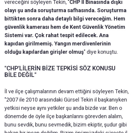
vereceğini söyleyen Tekin, "
CHP İl Binasında dışkı
olayı şu anda soruşturma safhasında. Soruşturma
bittikten sonra daha detaylı bilgi vereceğim. Hem
güvenlik kamerası hem de Kent Güvenlik Yönetim
Sistemi var. Çok rahat tespit edilecek. Ana
kapıdan girilmemiş. Yangın merdivenlerinin
olduğu kapılardan girişler olmuş
" diye konuştu.
"CHP'LİLERİN BİZE TEPKİSİ SÖZ KONUSU
BİLE DEĞİL"
İl ve ilçe çalışmalarının devam ettiğini söyleyen Tekin,
"2007 ile 2010 arasındaki Gürsel Tekin il başkanıyken
yetkisi neyse aynı yetkiler şu anda bizde var. Ben o
dönemde de öyle ilçe başkanlarını görevden alalım,
bunu sevdik, bunu sevmedik, bizim ekiptir, şudur gibi
bakan bir insan değilim. Bizim önümüzdeki süreçte il