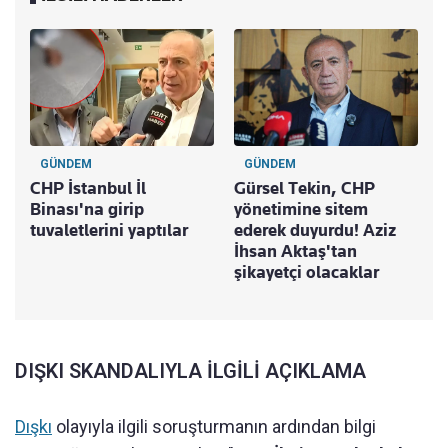
GÜNDEM
GÜNDEM
CHP İstanbul İl
Gürsel Tekin, CHP
Binası'na girip
yönetimine sitem
tuvaletlerini yaptılar
ederek duyurdu! Aziz
İhsan Aktaş'tan
şikayetçi olacaklar
DIŞKI SKANDALIYLA İLGİLİ AÇIKLAMA
Dışkı
olayıyla ilgili soruşturmanın ardından bilgi