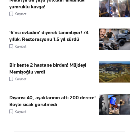
Malatya'da yaşlı yolcular arasında
yumruklu kavga!
Kaydet
'6'ncı evladım' diyerek tanımlıyor! 74
yıllık: Restorasyonu 1.5 yıl sürdü
Kaydet
Bir kente 2 hastane birden! Müjdeyi
Memişoğlu verdi
Kaydet
Dışarısı 40, ayaklarının altı 200 derece!
Böyle sıcak görülmedi
Kaydet