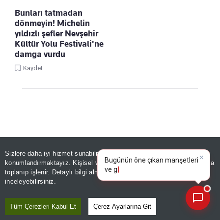
Bunları tatmadan
dönmeyin! Michelin
yıldızlı şefler Nevşehir
Kültür Yolu Festivali'ne
damga vurdu
Kaydet
Sizlere daha iyi hizmet sunabilmek adına sitemizde
çerez
×
Bugünün öne çıkan manşetleri
konumlandırmaktayız. Kişisel verileriniz, KVKK ve GDPR kapsamında
Linke Tıkla, Türkiye Gazetesi'ni Google
ve gelişmeleri neler?
|
toplanıp işlenir. Detaylı bilgi almak için
Aydınlatma Metnimizi
📰
Favorilerine Ekle!
Son 30 güne ait haberleri, spor gelişmelerini veya yazar yazılarını sorgulayabilirsiniz.
inceleyebilirsiniz.
GÜNDEM
Tüm Çerezleri Kabul Et
Çerez Ayarlarına Git