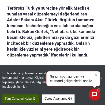
Terörsüz Türkiye sürecine yönelik Meclis'e
sunulan yasal düzenlemeyi değerlendiren
Adalet Bakanı Akın Gürlek, örgütün tamamen
kendisini feshedeceğini ve silah bırakacağını
belirtti. Bakan Gürlek, "Net olarak bu kanunda
kesinlikle biz, şehitlerimizi ya da gazilerimizi
incitecek bir düzenleme yapmadık. Onların
kesinlikle yüzlerini yere eğdirecek bir
düzenleme yapmadık" ifadelerini kullandı.
a-
|
+A
Özetle
Dinle
Kaydet
×
Günün spor, gündem ve
Sizlere daha iyi hizmet sunabilmek adına sitemizde
çerez
ekonomi gelişmelerini analiz
konumlandırmaktayız. Kişisel verileriniz, KVKK ve GDPR kapsamında
edin!
|
Adalet Bakanı Akın Gürlek, Milli Dayanışma ve
toplanıp işlenir. Detaylı bilgi almak için
Aydınlatma Metnimizi
📰
Son 30 güne ait haberleri, spor gelişmelerini veya yazar yazılarını sorgulayabilirsiniz.
inceleyebilirsiniz.
Toplumsal Bütünleşmenin Güçlendirilmesine
Dair Kanun Teklifi'ne ilişkin "Net olarak bu
Tüm Çerezleri Kabul Et
Çerez Ayarlarına Git
kanunda kesinlikle biz, şehitlerimizi ya da