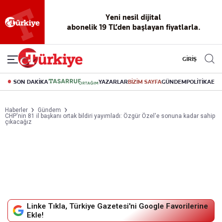
Yeni nesil dijital
abonelik 19 TL’den başlayan fiyatlarla.
GİRİŞ
SON DAKİKA
YAZARLAR
BİZİM SAYFA
GÜNDEM
POLİTİKA
EK
Haberler
Gündem
CHP'nin 81 il başkanı ortak bildiri yayımladı: Özgür Özel'e sonuna kadar sahip
çıkacağız
Linke Tıkla, Türkiye Gazetesi'ni Google Favorilerine
Ekle!