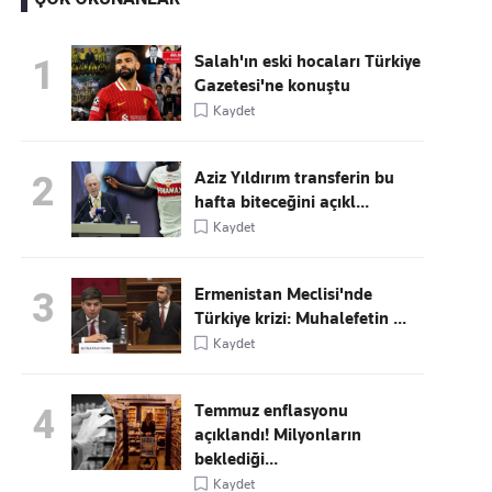
Salah'ın eski hocaları Türkiye
1
Gazetesi'ne konuştu
Kaçırmayın
Kaydet
Ücretsiz üye olun, gündemi
şekillendiren gelişmeleri önce siz duyun
Aziz Yıldırım transferin bu
2
hafta biteceğini açıkl...
Kaydet
Ermenistan Meclisi'nde
3
Türkiye krizi: Muhalefetin ...
Kaydet
Temmuz enflasyonu
4
açıklandı! Milyonların
beklediği...
Kaydet