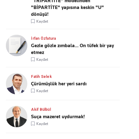
“TRİPARTİTE" modelinden
"BİPARTİTE" yapısına keskin "U"
dönüşü!
Kaydet
İrfan Özfatura
Gezle gözle zımbala... On tüfek bir yay
etmez
Kaydet
Fatih Selek
Çürümüşlük her yeri sardı
Kaydet
Akif Bülbül
Suça mazeret uydurmak!
Kaydet