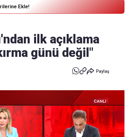
ilerine Ekle!
Haber Verin
Editör masamıza bilgi ve materyal
'ndan ilk açıklama
göndermek için
tıklayın
 kırma günü değil"
Paylaş