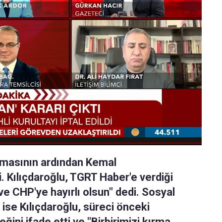
kmasının ardından Kemal
i. Kılıçdaroğlu, TGRT Haber'e verdiği
ve CHP'ye hayırlı olsun" dedi. Sosyal
se Kılıçdaroğlu, süreci önceki
ini ifade etti ve "Birbirimizi kırma