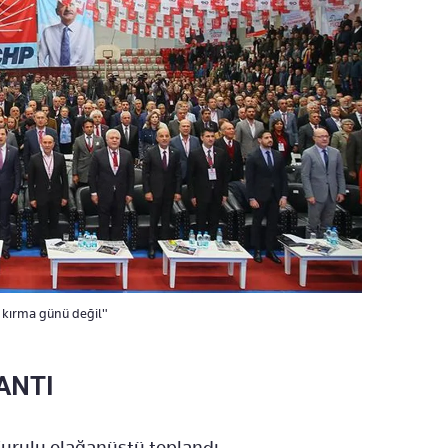
i kırma günü değil"
ANTI
rulu olağanüstü toplandı.