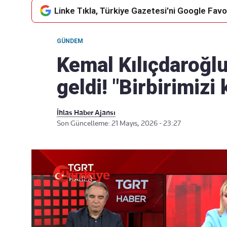
Linke Tıkla, Türkiye Gazetesi'ni Google Favor
GÜNDEM
Takip Edin
Favori mecralarınızda haber
Kemal Kılıçdaroğlu
akışımıza ulaşın
geldi! "Birbirimizi
İhlas Haber Ajansı
Son Güncelleme: 21 Mayıs, 2026 - 23:27