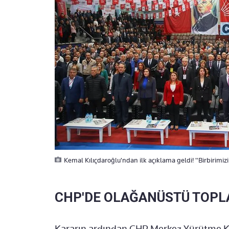
Kemal Kılıçdaroğlu'ndan ilk açıklama geldi! "Birbirimiz
CHP'DE OLAĞANÜSTÜ TOPL
Kararın ardından CHP Merkez Yürütme Ku