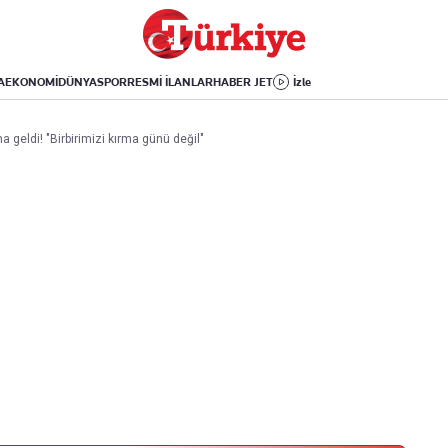
Dünya
Yaşam
Kültür-Sanat
Orta Doğu
Sağlık
Sinema
Avrupa
Hava Durumu
Arkeoloji
A
EKONOMİ
DÜNYA
SPOR
RESMİ İLANLAR
HABER JET
İzle
Amerika
Yemek
Kitap
Afrika
Seyahat
Tarih
a geldi! "Birbirimizi kırma günü değil"
İsrail-Gazze
Aktüel
Uygulamalar