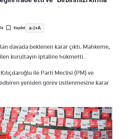
a-
|
+A
le
Kaydet
çılan davada beklenen karar çıktı. Mahkeme,
len kurultayın iptaline hükmetti.
ılıçdaroğlu ile Parti Meclisi (PM) ve
 tedbiren yeniden görev üstlenmesine karar