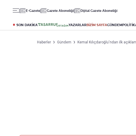
Gündem
Ekonomi
Spor
E-Gazete
Gazete Aboneliği
Dijital Gazete Aboneliği
Politika
Borsa
Futbol
Eğitim
Altın
Puan Durumu
SON DAKİKA
YAZARLAR
BİZİM SAYFA
GÜNDEM
POLİTİK
Döviz
Fikstür
Hisse Senedi
Şampiyonlar Ligi
Haberler
Gündem
Kemal Kılıçdaroğlu'ndan ilk açıklam
Kripto Para
Avrupa Ligi
Emlak
Basketbol
T-Otomobil
Turizm
Yazarlar
Diğer Kategoriler
Kurumsal
Bugünün Yazarları
Magazin
Hakkımızda
Tüm Yazarlar
Teknoloji
İletişim
Resmî Ilanlar
Künye
Haberler
Gazete Aboneliği
Foto Haber
Danışma Telefonları
Video Galeri
Yasal
Reklam Ver