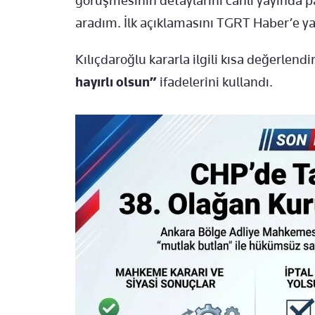
görüşmesinin detaylarını canlı yayında pa
aradım. İlk açıklamasını TGRT Haber’e ya
Kılıçdaroğlu kararla ilgili kısa değerlen
hayırlı olsun”
ifadelerini kullandı.