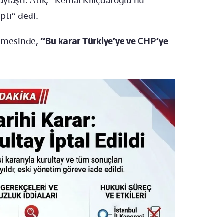
ylaştı. Atik, “Kemal Kılıçdaroğlu’nu
ptı” dedi.
dirmesinde,
“Bu karar Türkiye’ye ve CHP’ye