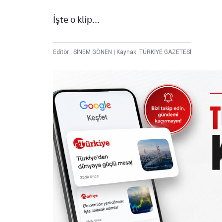
İşte o klip...
Editör :
SİNEM GÖNEN
|
Kaynak: TÜRKİYE GAZETESİ