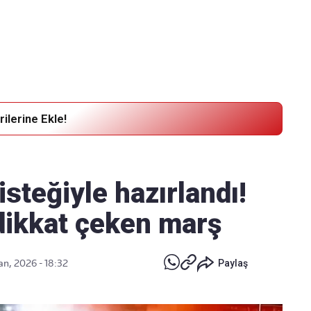
Haber Verin
Editör masamıza bilgi ve materyal göndermek için
tıklayın
ilerine Ekle!
isteğiyle hazırlandı!
 dikkat çeken marş
an, 2026 - 18:32
Paylaş