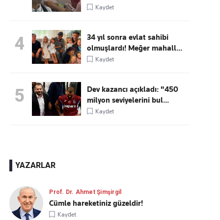
Kaydet
34 yıl sonra evlat sahibi
4
olmuşlardı! Meğer mahall...
Kaydet
Dev kazancı açıkladı: "450
5
milyon seviyelerini bul...
Kaydet
YAZARLAR
Prof. Dr. Ahmet Şimşirgil
Cümle hareketiniz güzeldir!
Kaydet