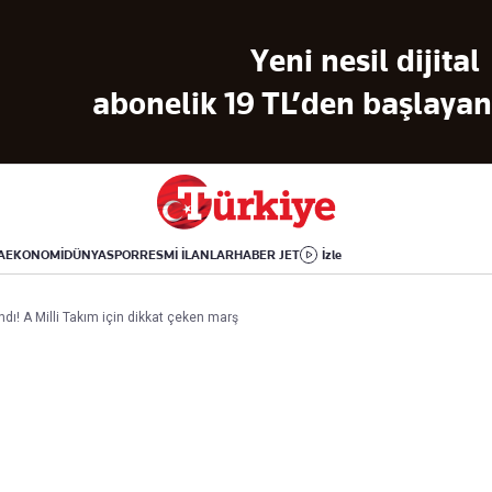
Dünya
Yaşam
Kültür-Sanat
Yeni nesil dijital
Orta Doğu
Sağlık
Sinema
Avrupa
Hava Durumu
Arkeoloji
abonelik 19 TL’den başlayan 
Amerika
Yemek
Kitap
Afrika
Seyahat
Tarih
İsrail-Gazze
Aktüel
A
EKONOMİ
DÜNYA
SPOR
RESMİ İLANLAR
HABER JET
İzle
Uygulamalar
ndı! A Milli Takım için dikkat çeken marş
rı