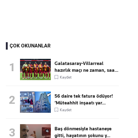
Kaçırmayın
Ücretsiz üye olun, gündemi şekillendiren gelişmeleri önce siz duyun
ÇOK OKUNANLAR
Galatasaray-Villarreal
1
hazırlık maçı ne zaman, saa...
Kaydet
56 daire tek fatura ödüyor!
2
‘Müteahhit inşaatı yar...
Kaydet
Baş dönmesiyle hastaneye
3
gitti, hayatının şokunu y...