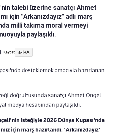
nin talebi üzerine sanatçı Ahmet
ımı için "Arkanızdayız" adlı marş
nda milli takıma moral vermeyi
muoyuyla paylaşıldı.
a-
|
+A
Kaydet
upası'nda desteklemek amacıyla hazırlanan
steği doğrultusunda sanatçı Ahmet Öngel
yal medya hesabından paylaşıldı.
hçeli'nin isteğiyle 2026 Dünya Kupası'nda
mız için marş hazırlandı. 'Arkanızdayız'