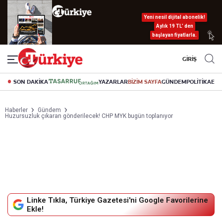
Yeni nesil dijital abonelik!
Aylık 19 TL’ den
başlayan fiyatlarla.
GİRİŞ
SON DAKİKA
YAZARLAR
BİZİM SAYFA
GÜNDEM
POLİTİKA
EK
Haberler
Gündem
Huzursuzluk çıkaran gönderilecek! CHP MYK bugün toplanıyor
Linke Tıkla, Türkiye Gazetesi'ni Google Favorilerine
Ekle!