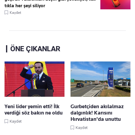
tıkla her şeyi siliyor
Kaydet
ÖNE ÇIKANLAR
Yeni lider yemin etti! İlk
Gurbetçiden akılalmaz
verdiği söz bakın ne oldu
dalgınlık! Karısını
Hırvatistan'da unuttu
Kaydet
Kaydet