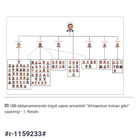
İBB iddianamesinde örgüt yapısı anlatıldı! “Ahtapotun kolları gibi”
yayılmış! - 1. Resim
#r-1159233#