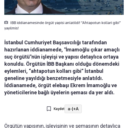
IBB iddianamesinde örgüt yapisi anlatildi! “Ahtapotun kollari gibi”
yayilmis!
İstanbul Cumhuriyet Başsavcılığı tarafından
hazırlanan iddianamede, "İmamoğlu çıkar amaçlı
suç örgütü"nün işleyişi ve yapısı detaylıca ortaya
konuldu. Örgütün İBB Başkanı olduğu dönemdeki
eylemleri, “ahtapotun kolları gibi” İstanbul
geneline yayıldığı benzetmesiyle anlatıldı.
İddianamede, örgüt elebaşı Ekrem İmamoğlu ve
yöneticilerine bağlı üyelerin şeması da yer aldı.
a-
|
+A
Kaydet
Örgütün yapısının, işleyişinin ve şemasının detaylıca