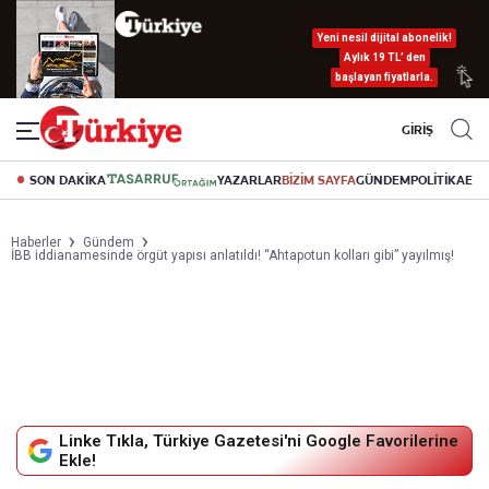
Yeni nesil dijital abonelik!
Aylık 19 TL’ den
başlayan fiyatlarla.
GİRİŞ
SON DAKİKA
YAZARLAR
BİZİM SAYFA
GÜNDEM
POLİTİKA
EK
Haberler
Gündem
İBB iddianamesinde örgüt yapısı anlatıldı! “Ahtapotun kolları gibi” yayılmış!
Linke Tıkla, Türkiye Gazetesi'ni Google Favorilerine
Ekle!