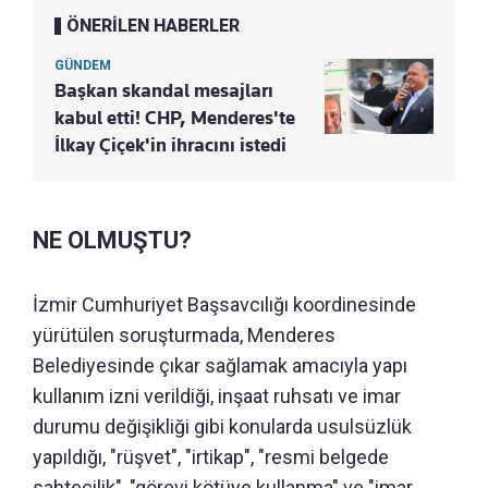
ÖNERİLEN HABERLER
GÜNDEM
Başkan skandal mesajları
kabul etti! CHP, Menderes'te
İlkay Çiçek'in ihracını istedi
NE OLMUŞTU?
İzmir Cumhuriyet Başsavcılığı koordinesinde
yürütülen soruşturmada, Menderes
Belediyesinde çıkar sağlamak amacıyla yapı
kullanım izni verildiği, inşaat ruhsatı ve imar
durumu değişikliği gibi konularda usulsüzlük
yapıldığı, "rüşvet", "irtikap", "resmi belgede
sahtecilik", "görevi kötüye kullanma" ve "imar