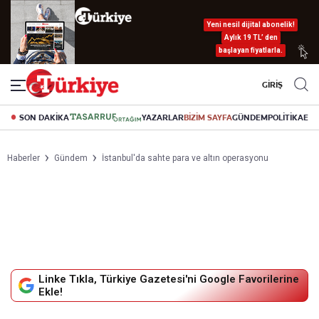
Yeni nesil dijital abonelik!
Aylık 19 TL’ den
başlayan fiyatlarla.
GİRİŞ
SON DAKİKA
YAZARLAR
BİZİM SAYFA
GÜNDEM
POLİTİKA
EK
Haberler
Gündem
İstanbul'da sahte para ve altın operasyonu
Linke Tıkla, Türkiye Gazetesi'ni Google Favorilerine
Ekle!