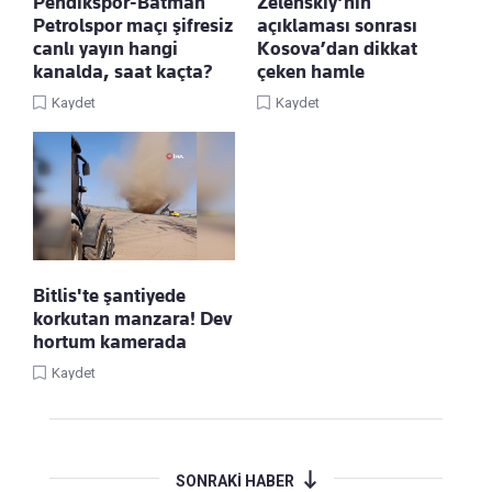
Pendikspor-Batman
Zelenskiy’nin
Petrolspor maçı şifresiz
açıklaması sonrası
canlı yayın hangi
Kosova’dan dikkat
kanalda, saat kaçta?
çeken hamle
Kaydet
Kaydet
Bitlis'te şantiyede
korkutan manzara! Dev
hortum kamerada
Kaydet
SONRAKİ HABER