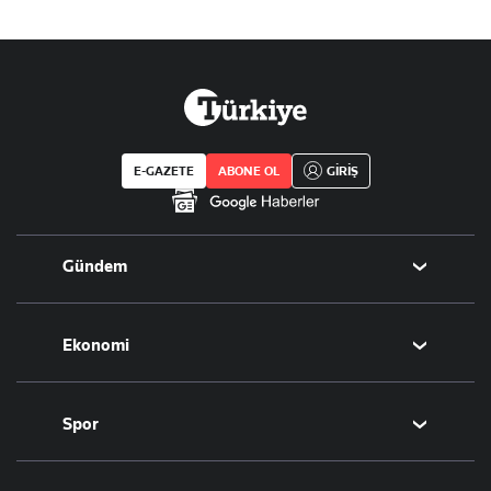
E-GAZETE
ABONE OL
GİRİŞ
Gündem
Politika
Ekonomi
Eğitim
Borsa
Spor
Altın
Döviz
Futbol