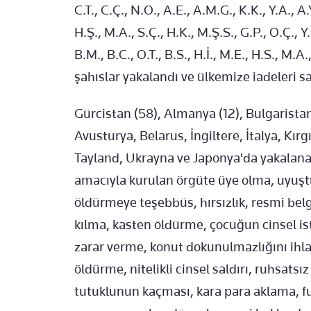
C.T., C.Ç., N.O., Α.Ε., Α.Μ.G., Κ.Κ., Υ.Α., Α
H.Ş., M.A., S.Ç., H.K., M.Ş.S., G.P., O.Ç., Y.
B.M., B.C., O.T., B.S., H.İ., M.E., H.S., M.A.,
şahıslar yakalandı ve ülkemize iadeleri s
Gürcistan (58), Almanya (12), Bulgaristan
Avusturya, Belarus, İngiltere, İtalya, Kı
Tayland, Ukrayna ve Japonya'da yakalanan 
amacıyla kurulan örgüte üye olma, uyuşt
öldürmeye teşebbüs, hırsızlık, resmi belg
kılma, kasten öldürme, çocuğun cinsel is
zarar verme, konut dokunulmazlığını ihla
öldürme, nitelikli cinsel saldırı, ruhsat
tutuklunun kaçması, kara para aklama, f