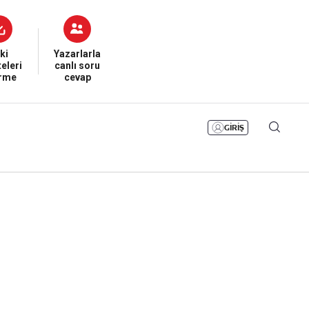
Bizim Sayfa
Namaz Vakitleri
Sesli Yayınlar
ki
Yazarlarla
eleri
canlı soru
irme
cevap
GİRİŞ