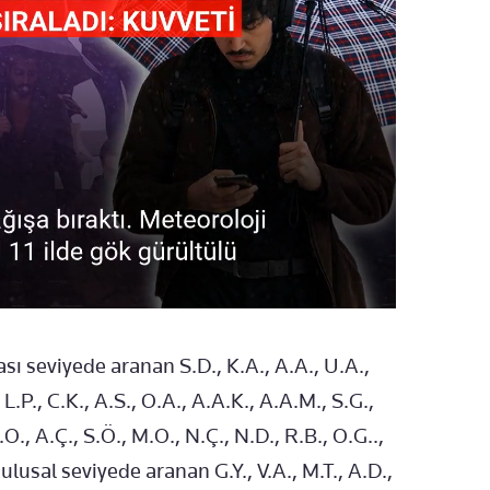
ı seviyede aranan S.D., K.A., A.A., U.A.,
, L.P., C.K., A.S., Ο.Α., Α.Α.Κ., Α.Α.Μ., S.G.,
.O., A.Ç., S.Ö., M.O., N.Ç., N.D., R.B., O.G..,
ile ulusal seviyede aranan G.Y., V.A., M.T., A.D.,