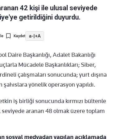
 aranan 42 kişi ile ulusal seviyede
ye'ye getirildiğini duyurdu.
a-
|
+A
le
Kaydet
l Daire Başkanlığı, Adalet Bakanlığı
Suçlarla Mücadele Başkanlıkları; Siber,
rdineli çalışmaları sonucunda; yurt dışına
 şahıslara yönelik operasyon yapıldı.
n etkin iş birliği sonucunda kırmızı bültenle
al seviyede aranan 48 olmak üzere toplam
ından sosyal medyadan yapılan açıklamada