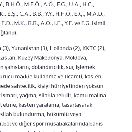
.Υ., B.H.Ö., M.E.Ö., A.Ö., F.G., U.A., H.G.,
K., E.Ş., C.A., B.B., Y.Y., H.H.Ö., E.Ç., M.A.D.,
 E.D., M.K., B.B., Α.Ο., Ι.Ε., Υ.Ε. ve F.G. isimli
ağlandı.
 (3), Yunanistan (3), Hollanda (2), KKTC (2),
rgızistan, Kuzey Makedonya, Moldova,
şahısların; dolandırıcılık, suç işlemek
urucu madde kullanma ve ticareti, kasten
ede sahtecilik, kişiyi hürriyetinden yoksun
tismarı, yağma, silahla tehdit, kamu malına
l etme, kasten yaralama, tasarlayarak
sız silah bulundurma, hükümlü veya
utbol ve diğer spor müsabakalarında bahis