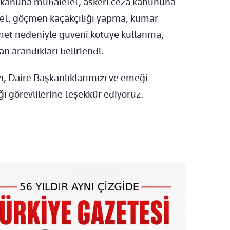
 kanuna muhalefet, askeri ceza kanununa
et, göçmen kaçakçılığı yapma, kumar
et nedeniyle güveni kötüye kullanma,
n arandıkları belirlendi.
ı, Daire Başkanlıklarımızı ve emeği
ğı görevlilerine teşekkür ediyoruz.