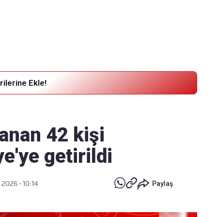
Haber Verin
Editör masamıza bilgi ve materyal göndermek için
tıklayın
ilerine Ekle!
ranan 42 kişi
e'ye getirildi
 2026 - 10:14
Paylaş