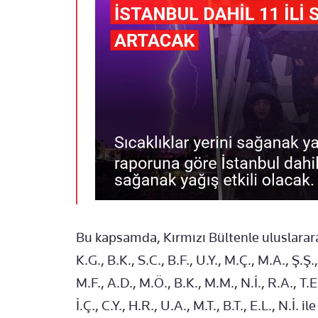
Bu kapsamda, Kırmızı Bültenle uluslararas
K.G., B.K., S.C., B.F., U.Y., M.Ç., M.A., Ş.Ş.
M.F., A.D., M.Ö., B.K., M.M., N.İ., R.A., T.E
İ.Ç., C.Y., H.R., U.A., M.T., B.T., E.L., N.İ. 