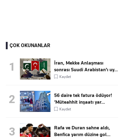
Kaçırmayın
Ücretsiz üye olun, gündemi şekillendiren gelişmeleri önce siz duyun
ÇOK OKUNANLAR
İran, Mekke Anlaşması
1
sonrası Suudi Arabistan'ı uy...
Kaydet
56 daire tek fatura ödüyor!
2
‘Müteahhit inşaatı yar...
Kaydet
Rafa ve Duran sahne aldı,
3
Benfica yarım düzine gol...