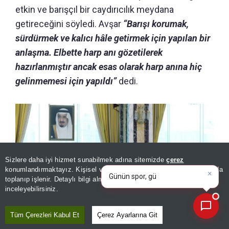
etkin ve barışçıl bir caydırıcılık meydana
getireceğini söyledi. Avşar
“Barışı korumak,
sürdürmek ve kalıcı hâle getirmek için yapılan bir
anlaşma. Elbette harp anı gözetilerek
hazırlanmıştır ancak esas olarak harp anına hiç
gelinmemesi için yapıldı”
dedi.
Sizlere daha iyi hizmet sunabilmek adına sitemizde
çerez
×
Günün spor, gündem ve
konumlandırmaktayız. Kişisel verileriniz, KVKK ve GDPR kapsamında
ekonomi gelişmelerini analiz
|
toplanıp işlenir. Detaylı bilgi almak için
Aydınlatma Metnimizi
📰
Son 30 güne ait haberleri, spor gelişmelerini veya yazar yazılarını sorgulayabilirsiniz.
inceleyebilirsiniz.
Tüm Çerezleri Kabul Et
Çerez Ayarlarına Git
Uzmanlar, üç ülkenin tarihi iş birliğini değerlendirdi: Mekke