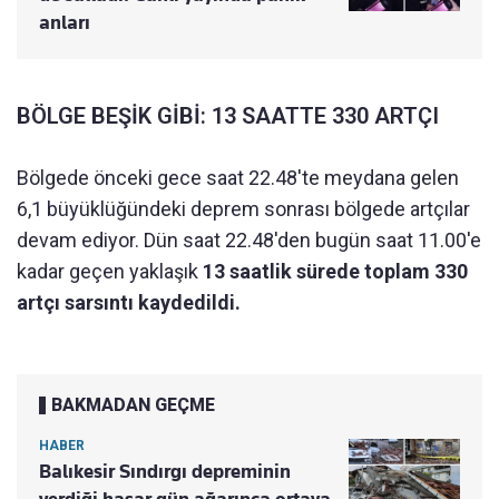
anları
BÖLGE BEŞİK GİBİ: 13 SAATTE 330 ARTÇI
Bölgede önceki gece saat 22.48'te meydana gelen
6,1 büyüklüğündeki deprem sonrası bölgede artçılar
devam ediyor. Dün saat 22.48'den bugün saat 11.00'e
kadar geçen yaklaşık
13 saatlik sürede toplam 330
artçı sarsıntı kaydedildi.
BAKMADAN GEÇME
HABER
Balıkesir Sındırgı depreminin
verdiği hasar gün ağarınca ortaya