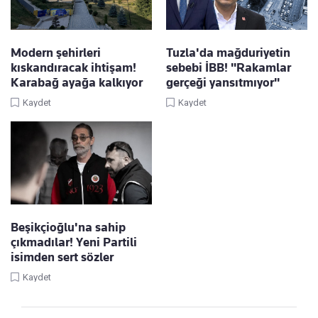
Modern şehirleri
Tuzla'da mağduriyetin
kıskandıracak ihtişam!
sebebi İBB! "Rakamlar
Karabağ ayağa kalkıyor
gerçeği yansıtmıyor"
Kaydet
Kaydet
Beşikçioğlu'na sahip
çıkmadılar! Yeni Partili
isimden sert sözler
Kaydet