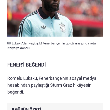
Lukaku'dan yeşil ışık! Fenerbahçe'nin golcü arayışında rota
İtalya'ya döndü
FENER’İ BEĞENDİ
Romelu Lukaku, Fenerbahçe’nin sosyal medya
hesabından paylaştığı Sturm Graz hikâyesini
beğendi.
GÜNÜN ÖZETİ