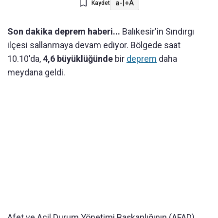
a-
|
+A
Kaydet
Son dakika deprem haberi...
Balıkesir'in Sındırgı
ilçesi sallanmaya devam ediyor. Bölgede saat
10.10'da,
4,6 büyüklüğünde
bir
deprem
daha
meydana geldi.
Afet ve Acil Durum Yönetimi Başkanlığının (AFAD)