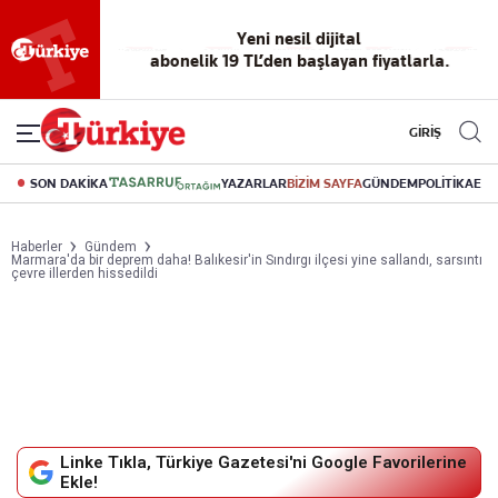
Yeni nesil dijital
abonelik 19 TL’den başlayan fiyatlarla.
GİRİŞ
SON DAKİKA
YAZARLAR
BİZİM SAYFA
GÜNDEM
POLİTİKA
EK
Haberler
Gündem
Marmara'da bir deprem daha! Balıkesir'in Sındırgı ilçesi yine sallandı, sarsıntı
çevre illerden hissedildi
Linke Tıkla, Türkiye Gazetesi'ni Google Favorilerine
Ekle!