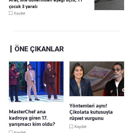
Araç site duvarından aşağı uçtu, 1'i
çocuk 3 yaralı
Kaydet
ÖNE ÇIKANLAR
Yöntemleri aynı!
MasterChef ana
Çikolata kutusuyla
kadroya giren 17.
rüşvet vurgunu
yarışmacı kim oldu?
Kaydet
Kaydet