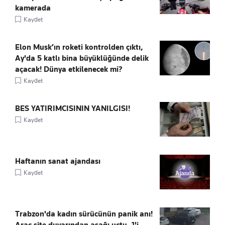
kamerada
Kaydet
Elon Musk’ın roketi kontrolden çıktı,
Ay'da 5 katlı bina büyüklüğünde delik
açacak! Dünya etkilenecek mi?
Kaydet
BES YATIRIMCISININ YANILGISI!
Kaydet
Haftanın sanat ajandası
Kaydet
Trabzon'da kadın sürücünün panik anı!