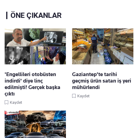
ÖNE ÇIKANLAR
'Engellileri otobüsten
Gaziantep'te tarihi
indirdi' diye linç
geçmiş ürün satan iş yeri
edilmişti! Gerçek başka
mühürlendi
çıktı
Kaydet
Kaydet