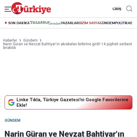
GİRİŞ
SON DAKİKA
YAZARLAR
BİZİM SAYFA
GÜNDEM
POLİTİKA
EK
Haberler
Gündem
Narin Güran ve Nevzat Bahtiyar'ın akrabaları birbirine girdi! 14 şüpheli serbest
bırakıldı
Linke Tıkla, Türkiye Gazetesi'ni Google Favorilerine
Ekle!
GÜNDEM
Narin Güran ve Nevzat Bahtiyar'ın