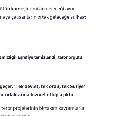
ütün kardeşlerimizin geleceği aynı
aya çalışanların ortak geleceğe suikast
mizliği! Eşrefiye temizlendi, terör örgütü
 geçer. 'Tek devlet, tek ordu, tek Suriye'
üç odaklarına hizmet ettiği açıktır.
erör projelerinin birtakım kavramlarla