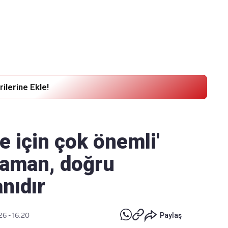
Haber Verin
Editör masamıza bilgi ve materyal göndermek için
tıklayın
ilerine Ekle!
e için çok önemli'
 Zaman, doğru
nıdır
6 - 16:20
Paylaş