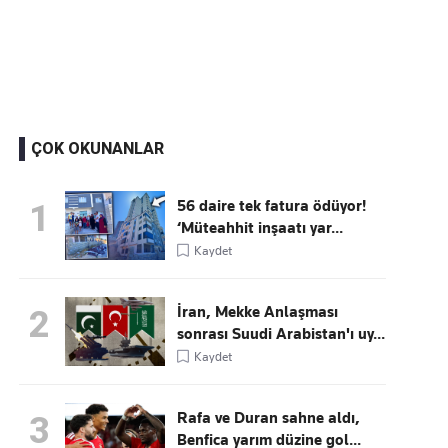
Kaçırmayın
Ücretsiz üye olun, gündemi şekillendiren gelişmeleri önce siz duyun
ÇOK OKUNANLAR
56 daire tek fatura ödüyor!
1
‘Müteahhit inşaatı yar...
Kaydet
İran, Mekke Anlaşması
2
sonrası Suudi Arabistan'ı uy...
Kaydet
Rafa ve Duran sahne aldı,
3
Benfica yarım düzine gol...