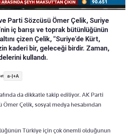
ve Parti Sözcüsü Ömer Çelik, Suriye
e’nin iç barışı ve toprak bütünlüğünün
ltını çizen Çelik, "Suriye’de Kürt,
n kaderi bir, geleceği birdir. Zaman,
elerini kullandı.
a-
|
+A
et
fında da dikkatle takip ediliyor. AK Parti
sü Ömer Çelik, sosyal medya hesabından
tünlüğünün Türkiye için çok önemli olduğunun