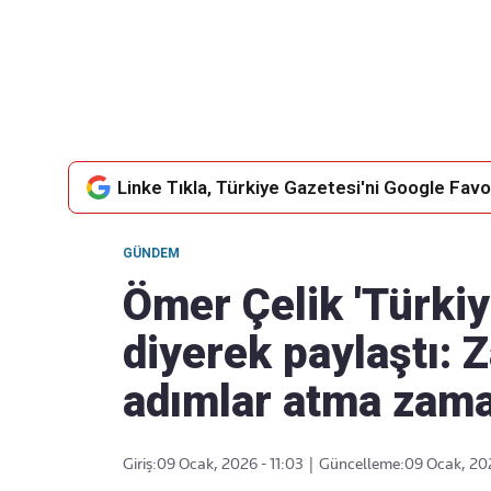
Takip Edin
Favori mecralarınızda haber akışımıza ulaşın
Linke Tıkla, Türkiye Gazetesi'ni Google Favor
GÜNDEM
Ömer Çelik 'Türkiy
diyerek paylaştı:
adımlar atma zama
Giriş:
09 Ocak, 2026 - 11:03
|
Güncelleme:
09 Ocak, 202