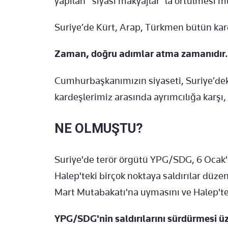
yapılan “siyasi makyajlar”la örtülmesi 
Suriye’de Kürt, Arap, Türkmen bütün karde
Zaman, doğru adımlar atma zamanıdır.
Cumhurbaşkanımızın siyaseti, Suriye’deki
kardeşlerimiz arasında ayrımcılığa karşı, 
NE OLMUŞTU?
Suriye'de terör örgütü YPG/SDG, 6 Ocak't
Halep'teki birçok noktaya saldırılar dü
Mart Mutabakatı'na uymasını ve Halep'teki
YPG/SDG'nin saldırılarını sürdürmesi üz