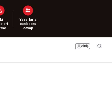
Bizim Sayfa
Namaz Vakitleri
Sesli Yayınlar
ki
Yazarlarla
eleri
canlı soru
irme
cevap
GİRİŞ