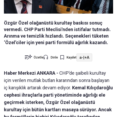
Özgür Özel olağanüstü kurultay baskısı sonuç
vermedi. CHP Parti Meclisi'nden istifalar tutmadı.
Arınma ve temizlik hızlandı. Seçenekleri tüketen
‘Özel’ciler için yeni parti formülü ağırlık kazandı.
a-
|
+A
Özetle
Dinle
Kaydet
Haber Merkezi ANKARA -
CHP’de şaibeli kurultay
için verilen mutlak butlan kararından sonra başlayan
iç karışıklık artarak devam ediyor.
Kemal Kılıçdaroğlu
cephesi ihraçlarla parti yönetiminde ağırlığı ele
geçirmek isterken, Özgür Özel olağanüstü
kurultay için bütün kartları masaya sürüyor. Ancak
bu formüllerin hiçbiri Kılıçdaroğlu tarafından