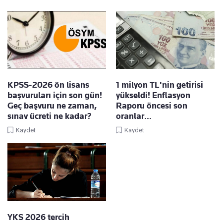
KPSS-2026 ön lisans
1 milyon TL'nin getirisi
başvuruları için son gün!
yükseldi! Enflasyon
Geç başvuru ne zaman,
Raporu öncesi son
sınav ücreti ne kadar?
oranlar…
Kaydet
Kaydet
YKS 2026 tercih