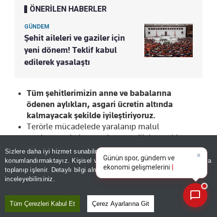
ÖNERİLEN HABERLER
GÜNDEM
Şehit aileleri ve gaziler için
yeni dönem! Teklif kabul
edilerek yasalaştı
Tüm şehitlerimizin anne ve babalarına
ödenen aylıkları, asgari ücretin altında
kalmayacak şekilde iyileştiriyoruz.
Terörle mücadelede yaralanıp malul
sayılmayan kahramanlarımıza ilk kez aylık
×
bağlıyor ve ücretsiz toplu taşıma, elektrik ve
Günün spor, gündem ve
Sizlere daha iyi hizmet sunabilmek adına sitemizde
çerez
ekonomi gelişmelerini analiz
su faturalarında indirim gibi sosyal haklar
konumlandırmaktayız. Kişisel verileriniz, KVKK ve GDPR kapsamında
edin!
|
sağlıyoruz.
toplanıp işlenir. Detaylı bilgi almak için
Aydınlatma Metnimizi
📰
Son 30 güne ait haberleri, spor gelişmelerini veya yazar yazılarını sorgulayabilirsiniz.
inceleyebilirsiniz.
15 Temmuz gazilerimize aylık bağlıyoruz.
15 Temmuz ve terörle mücadelede yaralanıp
malul sayılmayan ancak derece tespiti
Tüm Çerezleri Kabul Et
Çerez Ayarlarına Git
yapılarak aylık bağlananların aylıklarını