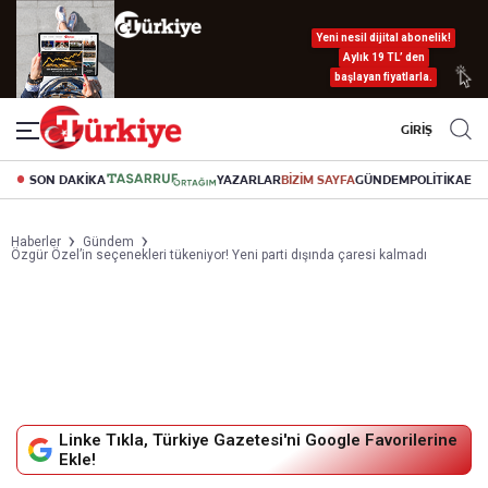
Yeni nesil dijital abonelik!
Aylık 19 TL’ den
başlayan fiyatlarla.
GİRİŞ
SON DAKİKA
YAZARLAR
BİZİM SAYFA
GÜNDEM
POLİTİKA
EK
Haberler
Gündem
Özgür Özel’in seçenekleri tükeniyor! Yeni parti dışında çaresi kalmadı
Linke Tıkla, Türkiye Gazetesi'ni Google Favorilerine
Ekle!