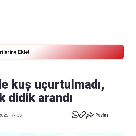
Haber Verin
Editör masamıza bilgi ve materyal göndermek için
tıklayın
ilerine Ekle!
ede kuş uçurtulmadı,
ik didik arandı
2025 - 17:03
Paylaş