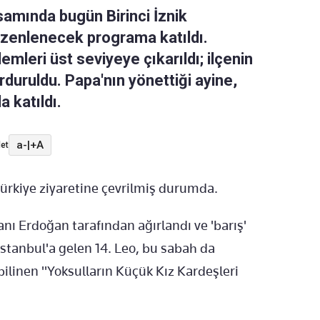
samında bugün Birinci İznik
düzenlenecek programa katıldı.
lemleri üst seviyeye çıkarıldı; ilçenin
urduruldu. Papa'nın yönettiği ayine,
 katıldı.
a-
|
+A
et
ürkiye ziyaretine çevrilmiş durumda.
 Erdoğan tarafından ağırlandı ve 'barış'
İstanbul'a gelen 14. Leo, bu sabah da
bilinen "Yoksulların Küçük Kız Kardeşleri