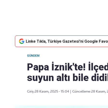
Takip Edin
Favori mecralarınızda haber akışımıza ulaşın
Linke Tıkla, Türkiye Gazetesi'ni Google Favor
GÜNDEM
Papa İznik'te! İlç
suyun altı bile did
Giriş:
28 Kasım, 2025 - 15:04
|
Güncelleme:
28 Kasım, 