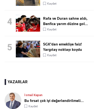
Kaydet
Rafa ve Duran sahne aldı,
4
Benfica yarım düzine gol...
Kaydet
SGK'dan emekliye faiz!
5
Yargıtay noktayı koydu
Kaydet
YAZARLAR
İsmail Kapan
Bu fırsat çok iyi değerlendirilmeli…
Kaydet