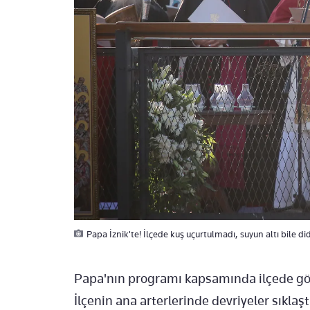
Papa İznik'te! İlçede kuş uçurtulmadı, suyun altı bile di
Papa'nın programı kapsamında ilçede göre
İlçenin ana arterlerinde devriyeler sıklaşt