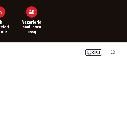
Bizim Sayfa
Namaz Vakitleri
Sesli Yayınlar
ki
Yazarlarla
eleri
canlı soru
irme
cevap
GİRİŞ