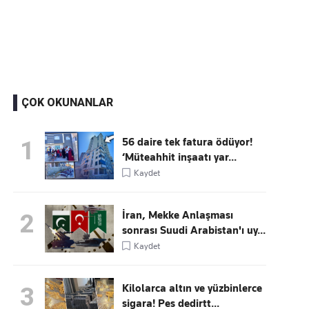
Kaçırmayın
Ücretsiz üye olun, gündemi şekillendiren gelişmeleri önce siz duyun
ÇOK OKUNANLAR
56 daire tek fatura ödüyor!
1
‘Müteahhit inşaatı yar...
Kaydet
İran, Mekke Anlaşması
2
sonrası Suudi Arabistan'ı uy...
Kaydet
Kilolarca altın ve yüzbinlerce
3
sigara! Pes dedirtt...