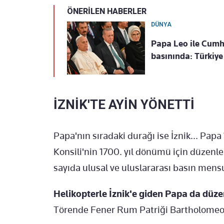
ÖNERİLEN HABERLER
DÜNYA
Papa Leo ile Cum
basınında: Türkiye 
İZNİK'TE AYİN YÖNETTİ
Papa'nın sıradaki durağı ise İznik... Papa 
Konsili'nin 1700. yıl dönümü için düzen
sayıda ulusal ve uluslararası basın mens
Helikopterle İznik'e giden Papa da düzen
Törende Fener Rum Patriği Bartholomeos