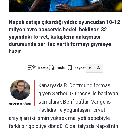
Napoli satışa çıkardığı yıldız oyuncudan 10-12
milyon avro bonservis bedeli bekliyor. 32
yaşındaki forvet, kulüplerin anlaşması
durumunda sarı lacivertli formayı giymeye
hazır
a-
|
+A
Özetle
Dinle
Kaydet
Kanarya’da B. Dortmund forması
giyen Serhou Guirassy ile başlayan
son olarak Benfica’dan Vangelis
SEZER DOĞRU
Pavlidis ile yoğunlaşan forvet
arayışları iki ismin yüksek maliyeti sebebiyle
farklı bir golcüye döndü. O da İtalya’da Napoli’nin