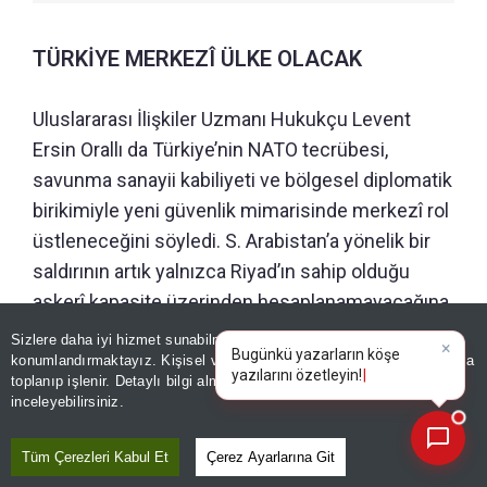
TÜRKİYE MERKEZÎ ÜLKE OLACAK
Uluslararası İlişkiler Uzmanı Hukukçu Levent
Ersin Orallı da Türkiye’nin NATO tecrübesi,
savunma sanayii kabiliyeti ve bölgesel diplomatik
birikimiyle yeni güvenlik mimarisinde merkezî rol
üstleneceğini söyledi. S. Arabistan’a yönelik bir
saldırının artık yalnızca Riyad’ın sahip olduğu
askerî kapasite üzerinden hesaplanamayacağına
dikkat çeken Orallı, Türkiye ve Pakistan’ın da
Sizlere daha iyi hizmet sunabilmek adına sitemizde
çerez
×
Bugünkü yazarların köşe
denklemde bulunmasının İran açısından
konumlandırmaktayız. Kişisel verileriniz, KVKK ve GDPR kapsamında
yazılarını özetleyin!
toplanıp işlenir. Detaylı bilgi almak için
Aydınlatma Metnimizi
caydırıcılığı artıracağını, İsrail açısından ise
📰
Son 30 güne ait haberleri, spor gelişmelerini veya yazar yazılarını sorgulayabilirsiniz.
inceleyebilirsiniz.
bölgedeki hareket alanında yeni bir kolektif gücün
dikkate alınmasını gerektireceğini aktardı.
Tüm Çerezleri Kabul Et
Çerez Ayarlarına Git