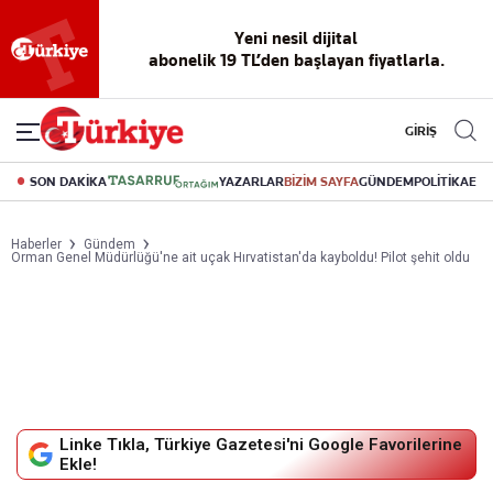
Reklamsız
56 yıllık
Akıllı haber
Eski gazeteleri
Yazarlarla
okuma
dijital arşiv
asistanı
indirme
canlı soru
deneyimi
cevap
GİRİŞ
SON DAKİKA
YAZARLAR
BİZİM SAYFA
GÜNDEM
POLİTİKA
EK
Haberler
Gündem
Orman Genel Müdürlüğü'ne ait uçak Hırvatistan'da kayboldu! Pilot şehit oldu
Linke Tıkla, Türkiye Gazetesi'ni Google Favorilerine
Ekle!