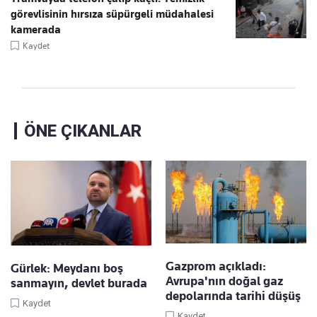
görevlisinin hırsıza süpürgeli müdahalesi
kamerada
Kaydet
ÖNE ÇIKANLAR
Gazprom açıkladı:
Gürlek: Meydanı boş
Avrupa'nın doğal gaz
sanmayın, devlet burada
depolarında tarihi düşüş
Kaydet
Kaydet