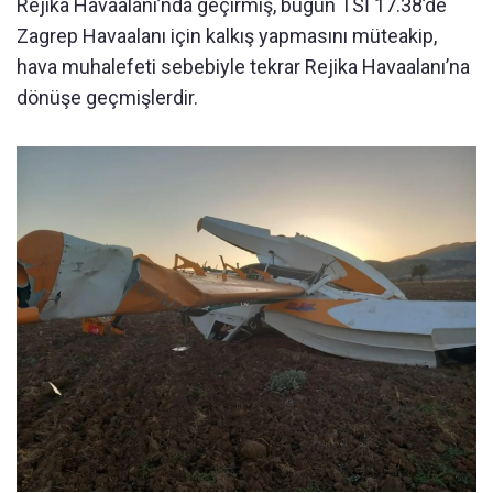
Rejika Havaalanı’nda geçirmiş, bugün TSİ 17.38’de
Zagrep Havaalanı için kalkış yapmasını müteakip,
hava muhalefeti sebebiyle tekrar Rejika Havaalanı’na
dönüşe geçmişlerdir.