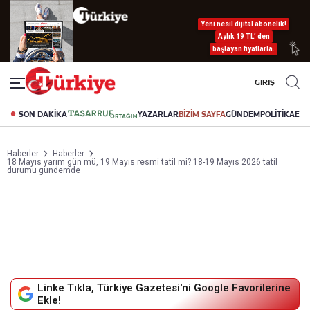
Yeni nesil dijital abonelik!
Aylık 19 TL’ den
başlayan fiyatlarla.
GİRİŞ
SON DAKİKA
YAZARLAR
BİZİM SAYFA
GÜNDEM
POLİTİKA
EK
Haberler
Haberler
18 Mayıs yarım gün mü, 19 Mayıs resmi tatil mi? 18-19 Mayıs 2026 tatil
durumu gündemde
Linke Tıkla, Türkiye Gazetesi'ni Google Favorilerine
Ekle!