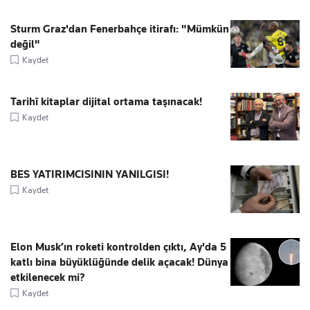
Sturm Graz'dan Fenerbahçe itirafı: "Mümkün
değil"
Kaydet
Tarihî kitaplar dijital ortama taşınacak!
Kaydet
BES YATIRIMCISININ YANILGISI!
Kaydet
Elon Musk’ın roketi kontrolden çıktı, Ay'da 5
katlı bina büyüklüğünde delik açacak! Dünya
etkilenecek mi?
Kaydet