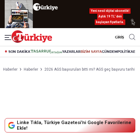
Yeni nesil dijital abonelik!
Aylık 19 TL’ den
başlayan fiyatlarla.
GİRİŞ
SON DAKİKA
YAZARLAR
BİZİM SAYFA
GÜNDEM
POLİTİKA
EK
Haberler
Haberler
2026 AGS başvuruları bitti mi? AGS geç başvuru tarihi
Linke Tıkla, Türkiye Gazetesi'ni Google Favorilerine
Ekle!