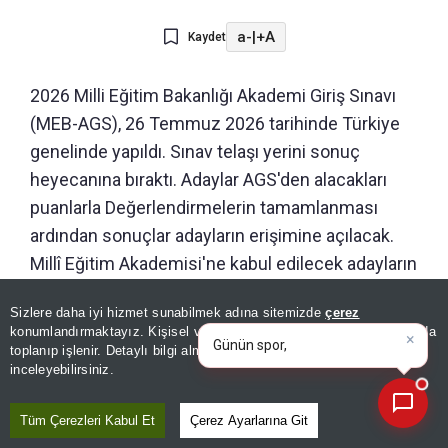
a-
|
+A
Kaydet
2026 Milli Eğitim Bakanlığı Akademi Giriş Sınavı
(MEB-AGS), 26 Temmuz 2026 tarihinde Türkiye
genelinde yapıldı. Sınav telaşı yerini sonuç
heyecanına bıraktı. Adaylar AGS'den alacakları
puanlarla Değerlendirmelerin tamamlanması
ardından sonuçlar adayların erişimine açılacak.
Millî Eğitim Akademisi'ne kabul edilecek adayların
seçilmesinde ana kriter olacak, bu nedenyle
×
Günün spor, gündem ve
Sizlere daha iyi hizmet sunabilmek adına sitemizde
çerez
adaylar merakla sonuç duyurusunu bekliyor.
ekonomi gelişmelerini analiz
konumlandırmaktayız. Kişisel verileriniz, KVKK ve GDPR kapsamında
edin
|
toplanıp işlenir. Detaylı bilgi almak için
Aydınlatma Metnimizi
📰
Son 30 güne ait haberleri, spor gelişmelerini veya yazar yazılarını sorgulayabilirsiniz.
inceleyebilirsiniz.
Tüm Çerezleri Kabul Et
Çerez Ayarlarına Git