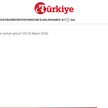
Dünya
Yaşam
Kültür-Sanat
Orta Doğu
Sağlık
Sinema
Avrupa
Hava Durumu
Arkeoloji
A
EKONOMİ
DÜNYA
SPOR
RESMİ İLANLAR
HABER JET
İzle
Amerika
Yemek
Kitap
Afrika
Seyahat
Tarih
ne zaman giriyor? (25-26 Mayıs 2026)
İsrail-Gazze
Aktüel
Uygulamalar