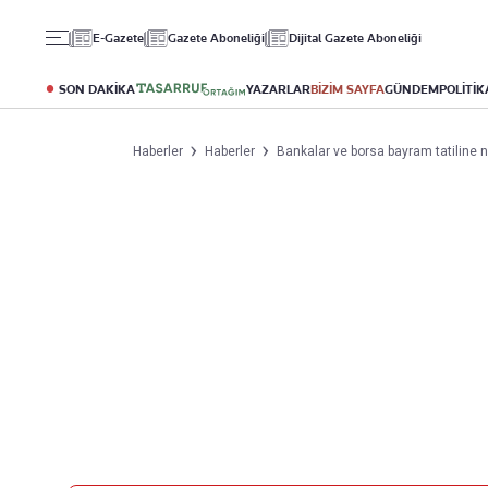
Gündem
Ekonomi
Spor
E-Gazete
Gazete Aboneliği
Dijital Gazete Aboneliği
Politika
Borsa
Futbol
Eğitim
Altın
Puan Durumu
SON DAKİKA
YAZARLAR
BİZİM SAYFA
GÜNDEM
POLİTİK
Döviz
Fikstür
Hisse Senedi
Şampiyonlar Ligi
Haberler
Haberler
Bankalar ve borsa bayram tatiline 
Kripto Para
Avrupa Ligi
Emlak
Basketbol
T-Otomobil
Turizm
Yazarlar
Diğer Kategoriler
Kurumsal
Bugünün Yazarları
Magazin
Hakkımızda
Tüm Yazarlar
Teknoloji
İletişim
Resmî Ilanlar
Künye
Haberler
Gazete Aboneliği
Foto Haber
Danışma Telefonları
Video Galeri
Yasal
Reklam Ver