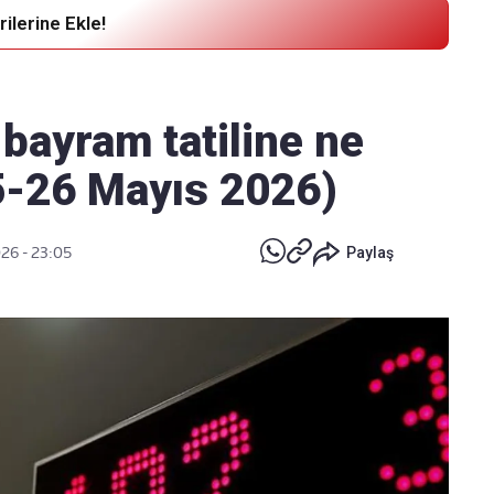
ilerine Ekle!
Haber Verin
Editör masamıza bilgi ve materyal
bayram tatiline ne
göndermek için
tıklayın
5-26 Mayıs 2026)
026 - 23:05
Paylaş