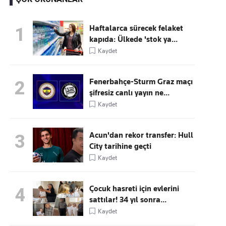
Haftalarca sürecek felaket
1
kapıda: Ülkede 'stok ya...
Kaçırmayın
Kaydet
Ücretsiz üye olun, gündemi
şekillendiren gelişmeleri önce siz duyun
Fenerbahçe-Sturm Graz maçı
2
şifresiz canlı yayın ne...
Kaydet
Acun'dan rekor transfer: Hull
3
City tarihine geçti
Kaydet
Çocuk hasreti için evlerini
4
sattılar! 34 yıl sonra...
Kaydet