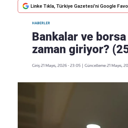
Linke Tıkla, Türkiye Gazetesi'ni Google Favor
HABERLER
Takip Edin
Favori mecralarınızda haber
Bankalar ve borsa 
akışımıza ulaşın
zaman giriyor? (2
Giriş:
21 Mayıs, 2026 - 23:05
|
Güncelleme:
21 Mayıs, 2