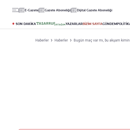
Gündem
Ekonomi
Spor
E-Gazete
Gazete Aboneliği
Dijital Gazete Aboneliği
Politika
Borsa
Futbol
Eğitim
Altın
Puan Durumu
SON DAKİKA
YAZARLAR
BİZİM SAYFA
GÜNDEM
POLİTİK
Döviz
Fikstür
Hisse Senedi
Şampiyonlar Ligi
Haberler
Haberler
Bugün maç var mı, bu akşam kimin
Kripto Para
Avrupa Ligi
Emlak
Basketbol
T-Otomobil
Turizm
Yazarlar
Diğer Kategoriler
Kurumsal
Bugünün Yazarları
Magazin
Hakkımızda
Tüm Yazarlar
Teknoloji
İletişim
Resmî Ilanlar
Künye
Haberler
Gazete Aboneliği
Foto Haber
Danışma Telefonları
Video Galeri
Yasal
Reklam Ver