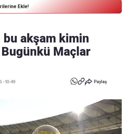
ilerine Ekle!
Haber Verin
Editör masamıza bilgi ve materyal
, bu akşam kimin
göndermek için
tıklayın
m Bugünkü Maçlar
5 - 10:49
Paylaş