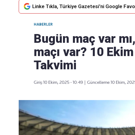
Linke Tıkla, Türkiye Gazetesi'ni Google Favor
HABERLER
Takip Edin
Favori mecralarınızda haber
Bugün maç var mı
akışımıza ulaşın
maçı var? 10 Eki
Takvimi
Giriş:
10 Ekim, 2025 - 10:49
|
Güncelleme:
10 Ekim, 202