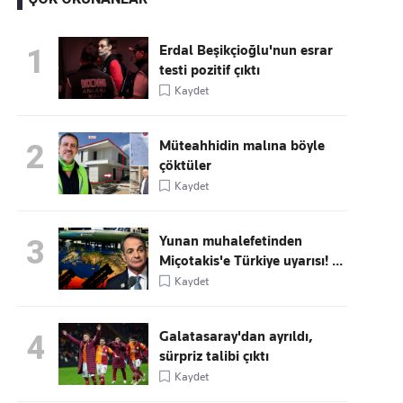
Erdal Beşikçioğlu'nun esrar
1
testi pozitif çıktı
Kaçırmayın
Kaydet
Ücretsiz üye olun, gündemi
şekillendiren gelişmeleri önce siz duyun
Müteahhidin malına böyle
2
çöktüler
Kaydet
Yunan muhalefetinden
3
Miçotakis'e Türkiye uyarısı! ...
Kaydet
Galatasaray'dan ayrıldı,
4
sürpriz talibi çıktı
Kaydet