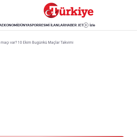
Dünya
Yaşam
Kültür-Sanat
Orta Doğu
Sağlık
Sinema
Avrupa
Hava Durumu
Arkeoloji
A
EKONOMİ
DÜNYA
SPOR
RESMİ İLANLAR
HABER JET
İzle
Amerika
Yemek
Kitap
Afrika
Seyahat
Tarih
 maçı var? 10 Ekim Bugünkü Maçlar Takvimi
İsrail-Gazze
Aktüel
Uygulamalar