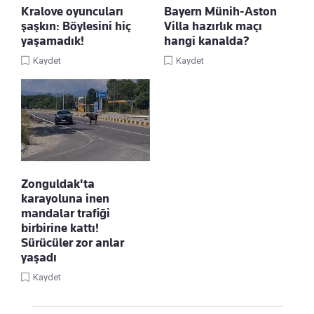
Kralove oyuncuları
Bayern Münih-Aston
şaşkın: Böylesini hiç
Villa hazırlık maçı
yaşamadık!
hangi kanalda?
Kaydet
Kaydet
Zonguldak'ta
karayoluna inen
mandalar trafiği
birbirine kattı!
Sürücüler zor anlar
yaşadı
Kaydet