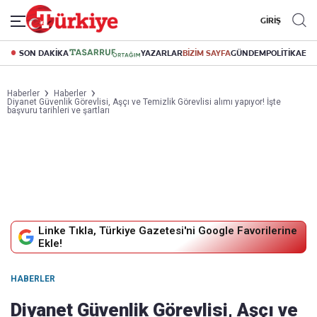
GİRİŞ
SON DAKİKA
YAZARLAR
BİZİM SAYFA
GÜNDEM
POLİTİKA
EK
Haberler
Haberler
Diyanet Güvenlik Görevlisi, Aşçı ve Temizlik Görevlisi alımı yapıyor! İşte
başvuru tarihleri ve şartları
Linke Tıkla, Türkiye Gazetesi'ni Google Favorilerine
Ekle!
HABERLER
Diyanet Güvenlik Görevlisi, Aşçı ve