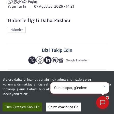
Paylaş
Yayın Tarihi
|
07 Ağustos, 2026 - 14:21
Haberle İlgili Daha Fazlası
Haberler
Bizi Takip Edin
×
Günün spor, gündem ve
Sizlere daha iyi hizmet sunabilmek adına sitemizde
çerez
ekonomi gelişmelerini analiz
konumlandırmaktayız. Kişisel verileriniz, KVKK ve GDPR kapsamında
edin
YORUMLAR
toplanıp işlenir. Detaylı bilgi almak için
Aydınlatma Metnimizi
📰
Son 30 güne ait haberleri, spor gelişmelerini veya yazar yazılarını sorgulayabilirsiniz.
inceleyebilirsiniz.
Tüm Çerezleri Kabul Et
Çerez Ayarlarına Git
Yorum için giriş yapın