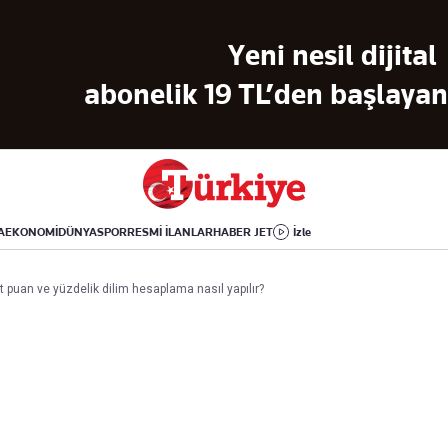
Dünya
Yaşam
Kültür-Sanat
Yeni nesil dijital
Orta Doğu
Sağlık
Sinema
Avrupa
Hava Durumu
Arkeoloji
abonelik 19 TL’den başlayan 
Amerika
Yemek
Kitap
Afrika
Seyahat
Tarih
İsrail-Gazze
Aktüel
A
EKONOMİ
DÜNYA
SPOR
RESMİ İLANLAR
HABER JET
İzle
Uygulamalar
puan ve yüzdelik dilim hesaplama nasıl yapılır?
rı