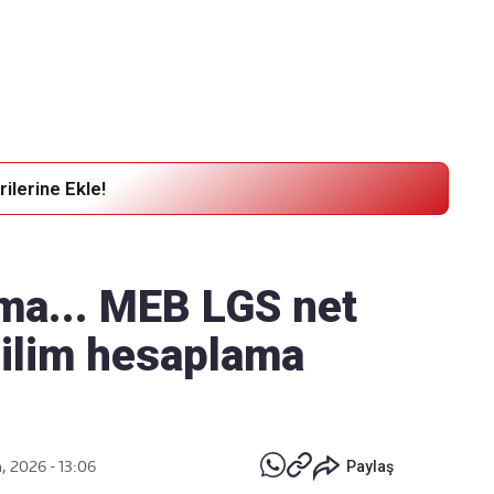
Haber Verin
Editör masamıza bilgi ve materyal göndermek için
tıklayın
ilerine Ekle!
ma... MEB LGS net
dilim hesaplama
, 2026 - 13:06
Paylaş