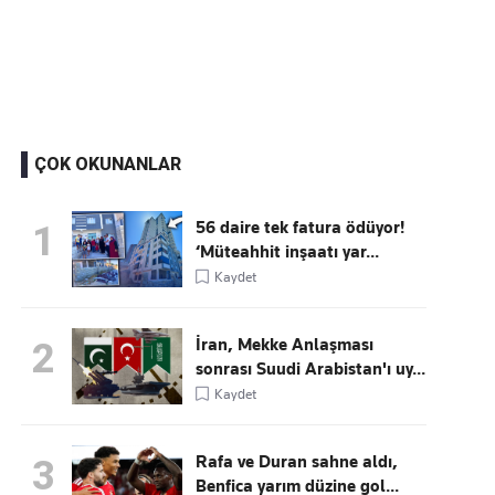
Kaçırmayın
Ücretsiz üye olun, gündemi şekillendiren gelişmeleri önce siz duyun
ÇOK OKUNANLAR
56 daire tek fatura ödüyor!
1
‘Müteahhit inşaatı yar...
Kaydet
İran, Mekke Anlaşması
2
sonrası Suudi Arabistan'ı uy...
Kaydet
Rafa ve Duran sahne aldı,
3
Benfica yarım düzine gol...