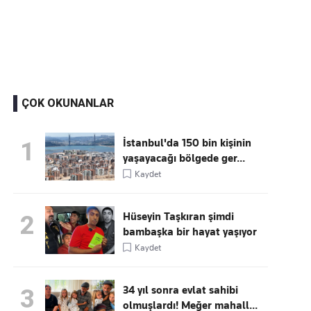
Kaçırmayın
Ücretsiz üye olun, gündemi
şekillendiren gelişmeleri önce siz duyun
ÇOK OKUNANLAR
İstanbul'da 150 bin kişinin
1
yaşayacağı bölgede ger...
Kaydet
Hüseyin Taşkıran şimdi
2
bambaşka bir hayat yaşıyor
Kaydet
34 yıl sonra evlat sahibi
3
olmuşlardı! Meğer mahall...