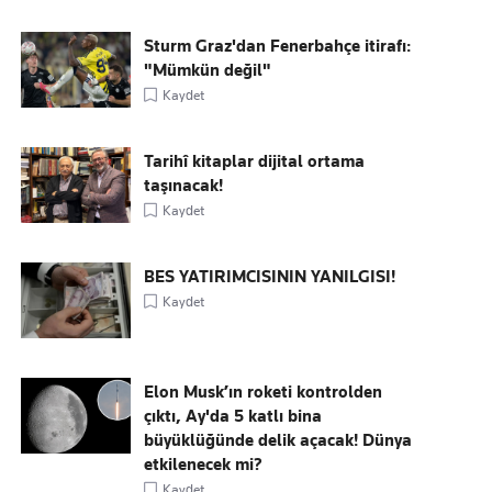
Sturm Graz'dan Fenerbahçe itirafı:
"Mümkün değil"
Kaydet
Tarihî kitaplar dijital ortama
taşınacak!
Kaydet
BES YATIRIMCISININ YANILGISI!
Kaydet
Elon Musk’ın roketi kontrolden
çıktı, Ay'da 5 katlı bina
büyüklüğünde delik açacak! Dünya
etkilenecek mi?
Kaydet