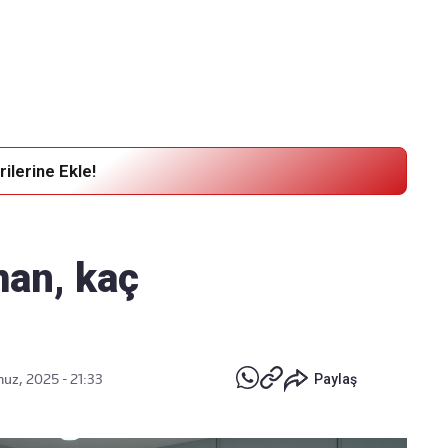
Haber Verin
Editör masamıza bilgi ve materyal
göndermek için
tıklayın
ilerine Ekle!
an, kaç
z, 2025 - 21:33
Paylaş