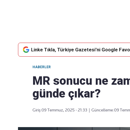
Takip Edin
Favori mecralarınızda haber
akışımıza ulaşın
Linke Tıkla, Türkiye Gazetesi'ni Google Favor
HABERLER
MR sonucu ne zam
günde çıkar?
Giriş:
09 Temmuz, 2025 - 21:33
|
Güncelleme:
09 Temmu