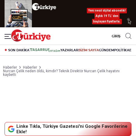
Yeni nesil dijital abonelik!
Aylık 19 TL’ den
başlayan fiyatlarla.
GİRİŞ
SON DAKİKA
YAZARLAR
BİZİM SAYFA
GÜNDEM
POLİTİKA
EK
Haberler
Haberler
Nurcan Çelik neden öldü, kimdir? Teknik Direktör Nurcan Çelik hayatını
kaybetti
Linke Tıkla, Türkiye Gazetesi'ni Google Favorilerine
Ekle!