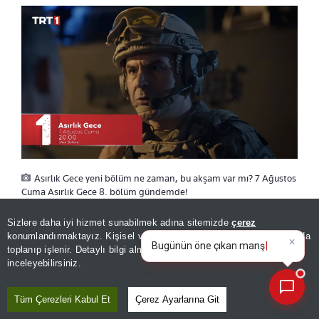
Asırlık Gece yeni bölüm ne zaman, bu akşam var mı? 7 Ağustos
Cuma Asırlık Gece 8. bölüm gündemde!
Sizlere daha iyi hizmet sunabilmek adına sitemizde
çerez
×
Bugünün öne çıkan manşetleri
konumlandırmaktayız. Kişisel verileriniz, KVKK ve GDPR kapsamında
ASIRLIK GECE BU AKŞAM VAR MI?
ve gelişmeleri neler?
|
toplanıp işlenir. Detaylı bilgi almak için
Aydınlatma Metnimizi
📰
Son 30 güne ait haberleri, spor gelişmelerini veya yazar yazılarını sorgulayabilirsiniz.
inceleyebilirsiniz.
Asırlık Gece bu akşam yeni bölümüyle
Tüm Çerezleri Kabul Et
Çerez Ayarlarına Git
ekranlarda yer alacak.
Merakla beklenen 8.