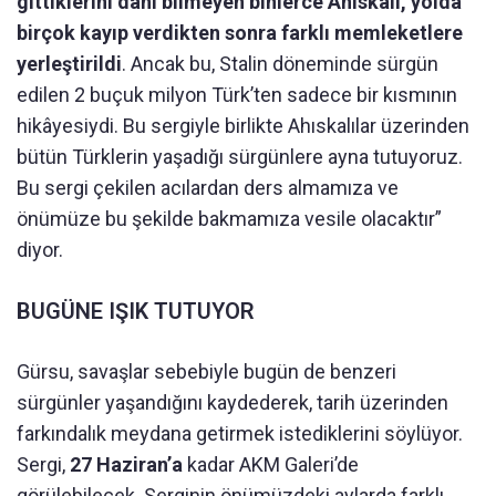
gittiklerini dahi bilmeyen binlerce Ahıskalı, yolda
birçok kayıp verdikten sonra farklı memleketlere
yerleştirildi
. Ancak bu, Stalin döneminde sürgün
edilen 2 buçuk milyon Türk’ten sadece bir kısmının
hikâyesiydi. Bu sergiyle birlikte Ahıskalılar üzerinden
bütün Türklerin yaşadığı sürgünlere ayna tutuyoruz.
Bu sergi çekilen acılardan ders almamıza ve
önümüze bu şekilde bakmamıza vesile olacaktır”
diyor.
BUGÜNE IŞIK TUTUYOR
Gürsu, savaşlar sebebiyle bugün de benzeri
sürgünler yaşandığını kaydederek, tarih üzerinden
farkındalık meydana getirmek istediklerini söylüyor.
Sergi,
27 Haziran’a
kadar AKM Galeri’de
görülebilecek. Serginin önümüzdeki aylarda farklı