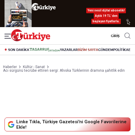
Yeni nesil dijital abonelik!
Aylık 19 TL’ den
başlayan fiyatlarla.
GİRİŞ
SON DAKİKA
YAZARLAR
BİZİM SAYFA
GÜNDEM
POLİTİKA
EK
Haberler
Kültür - Sanat
Acı sürgünü tecrübe ettiren sergi: Ahıska Türklerinin dramına şahitlik edin
Linke Tıkla, Türkiye Gazetesi'ni Google Favorilerine
Ekle!