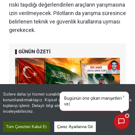
riski taşıdığı değerlendirilen araçların yarışmasına
izin verilmeyecek. Pilotların da yarışma süresince
belirlenen teknik ve güvenlik kurallarına uyması
gerekecek.
GÜNÜN ÖZETİ
Sizlere daha iyi hizmet sunabilmek adına sitemizde
çerez
×
Bugünün öne çıkan manşetleri
konumlandırmaktayız. Kişisel verileriniz, KVKK ve GDPR kapsamında
ve gelişmeleri neler?
toplanıp işlenir. Detaylı bilgi almak için
Aydınlatma Metnimizi
📰
Son 30 güne ait haberleri, spor gelişmelerini veya yazar yazılarını sorgulayabilirsiniz.
inceleyebilirsiniz.
Tüm Çerezleri Kabul Et
Çerez Ayarlarına Git