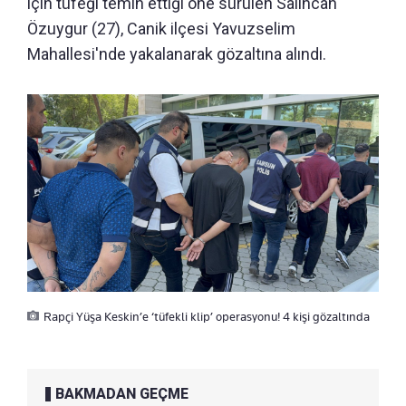
için tüfeği temin ettiği öne sürülen Salihcan
Özuygur (27), Canik ilçesi Yavuzselim
Mahallesi'nde yakalanarak gözaltına alındı.
Rapçi Yüşa Keskin’e ‘tüfekli klip’ operasyonu! 4 kişi gözaltında
BAKMADAN GEÇME