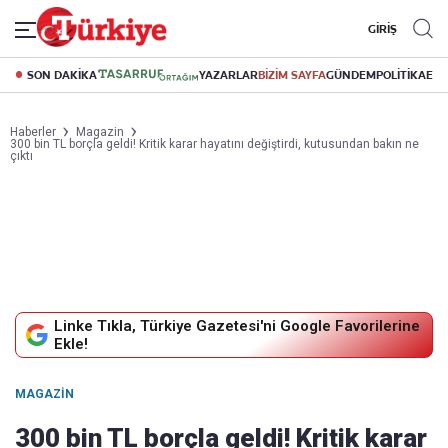
GİRİŞ
SON DAKİKA
YAZARLAR
BİZİM SAYFA
GÜNDEM
POLİTİKA
EK
Haberler
Magazin
300 bin TL borçla geldi! Kritik karar hayatını değiştirdi, kutusundan bakın ne
çıktı
Linke Tıkla, Türkiye Gazetesi'ni Google Favorilerine
Ekle!
MAGAZIN
300 bin TL borçla geldi! Kritik karar