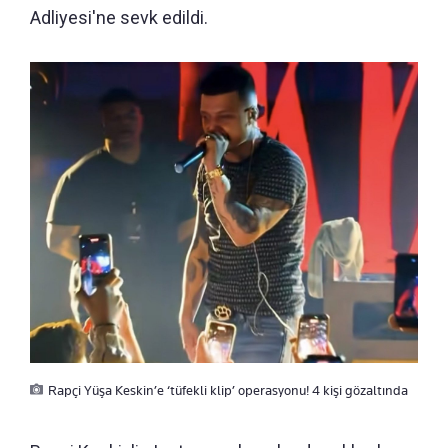
Adliyesi'ne sevk edildi.
Rapçi Yüşa Keskin’e ‘tüfekli klip’ operasyonu! 4 kişi gözaltında