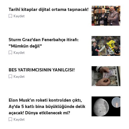
Tarihî kitaplar dijital ortama taşınacak!
Kaydet
Sturm Graz'dan Fenerbahçe itirafı:
"Mümkün değil"
Kaydet
BES YATIRIMCISININ YANILGISI!
Kaydet
Elon Musk’ın roketi kontrolden çıktı,
Ay'da 5 katlı bina büyüklüğünde delik
açacak! Dünya etkilenecek mi?
Kaydet