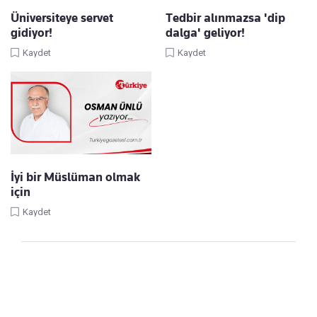
Üniversiteye servet
Tedbir alınmazsa 'dip
gidiyor!
dalga' geliyor!
Kaydet
Kaydet
İyi bir Müslüman olmak
için
Kaydet