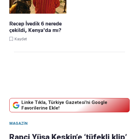
Recep İvedik 6 nerede
çekildi, Kenya'da mı?
Kaydet
Linke Tıkla, Türkiye Gazetesi'ni Google
Favorilerine Ekle!
MAGAZIN
Rapçi Yüşa Keskin’e ‘tüfekli klip’