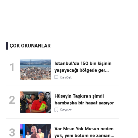
Kaçırmayın
Ücretsiz üye olun, gündemi
şekillendiren gelişmeleri önce siz duyun
ÇOK OKUNANLAR
İstanbul'da 150 bin kişinin
1
yaşayacağı bölgede ger...
Kaydet
Hüseyin Taşkıran şimdi
2
bambaşka bir hayat yaşıyor
Kaydet
Var Mısın Yok Musun neden
3
yok, yeni bölüm ne zaman...