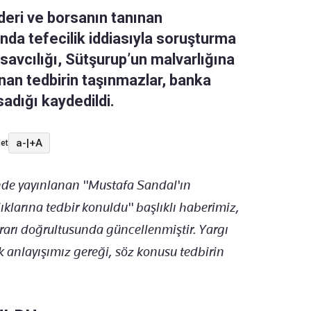
deri ve borsanın tanınan
da tefecilik iddiasıyla soruşturma
savcılığı, Sütşurup’un malvarlığına
ınan tedbirin taşınmazlar, banka
sadığı kaydedildi.
a-
|
+A
et
nde yayınlanan "Mustafa Sandal'ın
klarına tedbir konuldu" başlıklı haberimiz,
rarı doğrultusunda güncellenmiştir. Yargı
ık anlayışımız gereği, söz konusu tedbirin