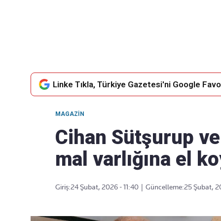
Takip Edin
Favori mecralarınızda haber
akışımıza ulaşın
Linke Tıkla, Türkiye Gazetesi'ni Google Favor
MAGAZIN
Cihan Sütşurup ve 
mal varlığına el ko
Giriş:
24 Şubat, 2026 - 11:40
|
Güncelleme:
25 Şubat, 20