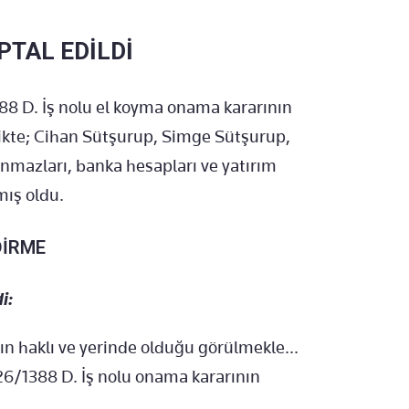
PTAL EDİLDİ
88 D. İş nolu el koyma onama kararının
rlikte; Cihan Sütşurup, Simge Sütşurup,
nmazları, banka hesapları ve yatırım
mış oldu.
DİRME
i:
rın haklı ve yerinde olduğu görülmekle...
6/1388 D. İş nolu onama kararının