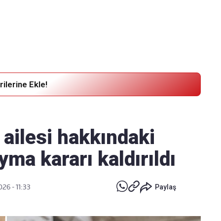
Haber Verin
Editör masamıza bilgi ve materyal
göndermek için
tıklayın
ilerine Ekle!
ailesi hakkındaki
yma kararı kaldırıldı
26 - 11:33
Paylaş