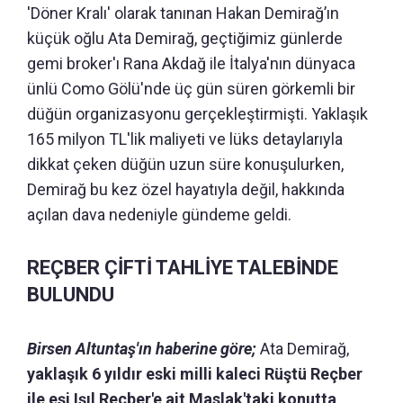
'Döner Kralı' olarak tanınan Hakan Demirağ’ın
küçük oğlu Ata Demirağ, geçtiğimiz günlerde
gemi broker'ı Rana Akdağ ile İtalya'nın dünyaca
ünlü Como Gölü'nde üç gün süren görkemli bir
düğün organizasyonu gerçekleştirmişti. Yaklaşık
165 milyon TL'lik maliyeti ve lüks detaylarıyla
dikkat çeken düğün uzun süre konuşulurken,
Demirağ bu kez özel hayatıyla değil, hakkında
açılan dava nedeniyle gündeme geldi.
REÇBER ÇİFTİ TAHLİYE TALEBİNDE
BULUNDU
Birsen Altuntaş'ın haberine göre;
Ata Demirağ,
yaklaşık 6 yıldır eski milli kaleci Rüştü Reçber
ile eşi Işıl Reçber'e ait Maslak'taki konutta