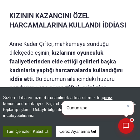
KIZININ KAZANCINI ÖZEL
HARCAMALARINA KULLANDI İDDİASI
Anne Kader Çiftçi, mahkemeye sunduğu
dilekçede eşinin,
kızlarının oyunculuk
faaliyetlerinden elde ettiği gelirleri başka
kadınlarla yaptığı harcamalarda kullandığını
iddia etti.
Bu durumun aile içindeki huzuru
bozduğunu öne süren
Çiftçi, eşini zina
×
yapmakla da suçladı.
Günün spor, gündem ve
Sizlere daha iyi hizmet sunabilmek adına sitemizde
çerez
ekonomi gelişmelerini analiz
konumlandırmaktayız. Kişisel verileriniz, KVKK ve GDPR kapsamında
ed
|
toplanıp işlenir. Detaylı bilgi almak için
Aydınlatma Metnimizi
Boşanma davasının önümüzdeki günlerde
📰
Son 30 güne ait haberleri, spor gelişmelerini veya yazar yazılarını sorgulayabilirsiniz.
inceleyebilirsiniz.
görülmesi bekleniyor.
Tüm Çerezleri Kabul Et
Çerez Ayarlarına Git