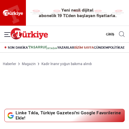
Yeni nesil dijital
abonelik 19 TL’den başlayan fiyatlarla.
GİRİŞ
SON DAKİKA
YAZARLAR
BİZİM SAYFA
GÜNDEM
POLİTİKA
EK
Haberler
Magazin
Kadir İnanır yoğun bakıma alındı
Linke Tıkla, Türkiye Gazetesi'ni Google Favorilerine
Ekle!