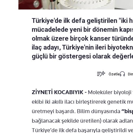
Türkiye'de ilk defa geliştirilen "iki 
mücadelede yeni bir dönemin kapıs
olmak üzere birçok kanser türünde
ilaç adayı, Türkiye'nin ileri biyote
güçlü bir göstergesi olarak değerle
Özetle
Din
ZİYNETİ KOCABIYIK -
Moleküler biyoloj
ekibi iki akıllı ilacı birleştirerek genetik 
üretmeyi başardı. Bilim dünyasında
“bisp
bağlanacak şekilde üretilen) olarak adlan
Türkiye’de ilk defa başarıyla geliştirildi 