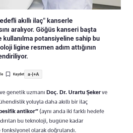
hedefli akıllı ilaç" kanserle
ını aralıyor. Göğüs kanseri başta
 kullanılma potansiyeline sahip bu
knoloji ligine resmen adım attığının
ndiriliyor.
a-
|
+A
le
Kaydet
i ve genetik uzmanı
Doç. Dr. Urartu Şeker
ve
mühendislik yoluyla daha akıllı bir ilaç
esifik antikor”
(aynı anda iki farklı hedefe
dırılan bu teknoloji, bugüne kadar
ve fonksiyonel olarak doğrulandı.