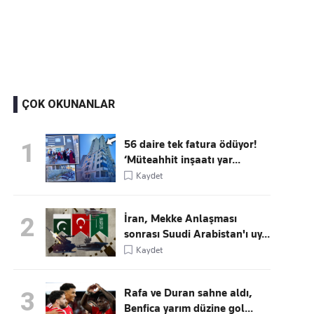
Kaçırmayın
Ücretsiz üye olun, gündemi şekillendiren gelişmeleri önce siz duyun
ÇOK OKUNANLAR
56 daire tek fatura ödüyor!
1
‘Müteahhit inşaatı yar...
Kaydet
İran, Mekke Anlaşması
2
sonrası Suudi Arabistan'ı uy...
Kaydet
Rafa ve Duran sahne aldı,
3
Benfica yarım düzine gol...