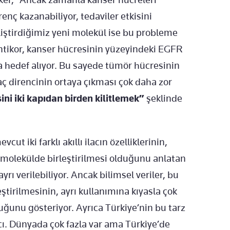
renç kazanabiliyor, tedaviler etkisini
liştirdiğimiz yeni molekül ise bu probleme
tikor, kanser hücresinin yüzeyindeki EGFR
da hedef alıyor. Bu sayede tümör hücresinin
laç direncinin ortaya çıkması çok daha zor
ini iki kapıdan birden kilitlemek”
şeklinde
cut iki farklı akıllı ilacın özelliklerinin,
i molekülde birleştirilmesi olduğunu anlatan
yrı verilebiliyor. Ancak bilimsel veriler, bu
leştirilmesinin, ayrı kullanımına kıyasla çok
uğunu gösteriyor. Ayrıca Türkiye’nin bu tarz
lacı. Dünyada çok fazla var ama Türkiye’de