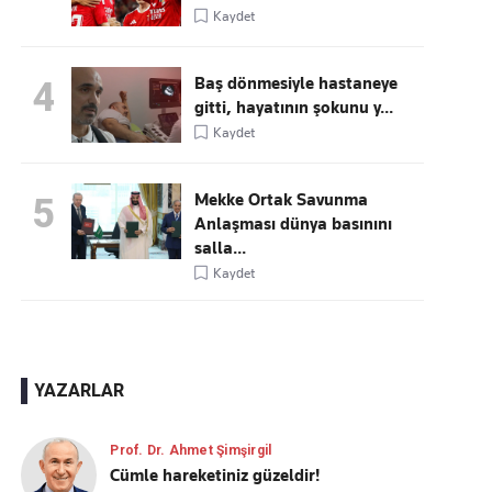
Kaydet
Baş dönmesiyle hastaneye
4
gitti, hayatının şokunu y...
Kaydet
Mekke Ortak Savunma
5
Anlaşması dünya basınını
salla...
Kaydet
YAZARLAR
Prof. Dr. Ahmet Şimşirgil
Cümle hareketiniz güzeldir!