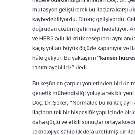
mutasyon geliştirerek bu ilaçlara karşı di
kaybedebiliyordu. Direnç gelişiyordu. Ge
doğrudan çözüm getirmeyi hedefliyor. An
ve HER2 adlı iki kritik reseptörü aynı an
kaçış yolları büyük ölçüde kapanıyor ve i
hâle geliyor. Bu yaklaşım
ı “kanser hücres
tanımlayabiliriz” dedi.
Bu keşfin en çarpıcı yönlerinden biri de mev
genetik mühendisliği yoluyla tek bir yen
Doç. Dr. Şeker, “Normalde bu iki ilaç ayrı a
ilaçların tek bir bispesifik yapı içinde bir
daha güçlü ve etkili sonuçlar ortaya koyd
teknolojiye sahip ilk defa üretilmiş bir i