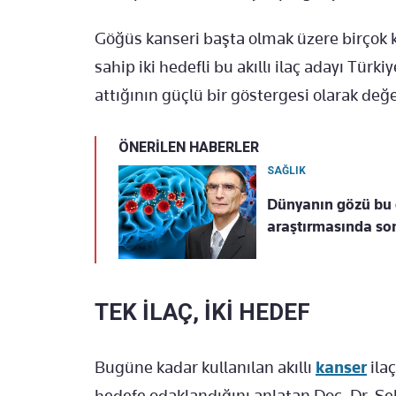
Göğüs kanseri başta olmak üzere birçok 
sahip iki hedefli bu akıllı ilaç adayı Türk
attığının güçlü bir göstergesi olarak değe
ÖNERİLEN HABERLER
SAĞLIK
Dünyanın gözü bu ç
araştırmasında so
TEK İLAÇ, İKİ HEDEF
Bugüne kadar kullanılan akıllı
kanser
ila
hedefe odaklandığını anlatan Doç. Dr. Şe