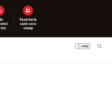
Bizim Sayfa
Namaz Vakitleri
Sesli Yayınlar
ki
Yazarlarla
eleri
canlı soru
irme
cevap
GİRİŞ