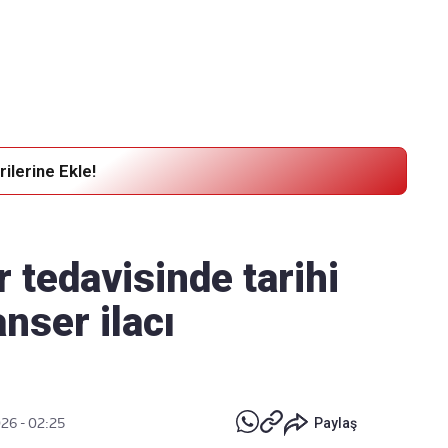
Haber Verin
Editör masamıza bilgi ve materyal göndermek için
tıklayın
ilerine Ekle!
 tedavisinde tarihi
anser ilacı
26 - 02:25
Paylaş