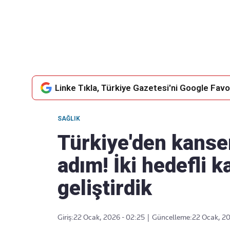
Takip Edin
Favori mecralarınızda haber akışımıza ulaşın
Linke Tıkla, Türkiye Gazetesi'ni Google Favor
SAĞLIK
Türkiye'den kanser
adım! İki hedefli k
geliştirdik
Giriş:
22 Ocak, 2026 - 02:25
|
Güncelleme:
22 Ocak, 20