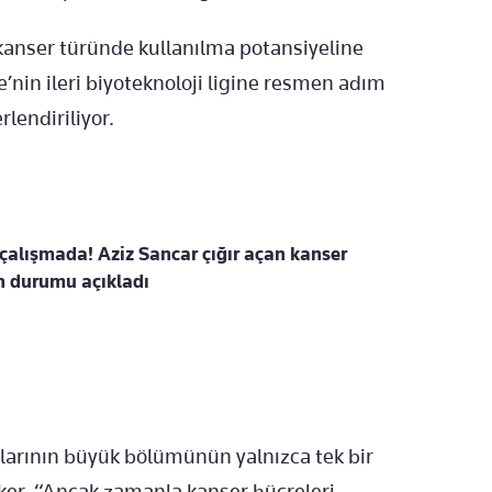
kanser türünde kullanılma potansiyeline
iye’nin ileri biyoteknoloji ligine resmen adım
rlendiriliyor.
alışmada! Aziz Sancar çığır açan kanser
n durumu açıkladı
çlarının büyük bölümünün yalnızca tek bir
ker, “Ancak zamanla kanser hücreleri