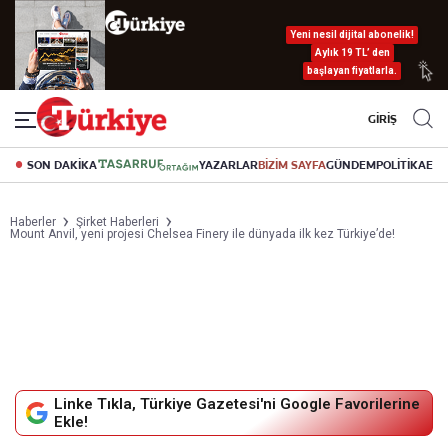
Yeni nesil dijital abonelik!
Aylık 19 TL’ den
başlayan fiyatlarla.
GİRİŞ
SON DAKİKA
YAZARLAR
BİZİM SAYFA
GÜNDEM
POLİTİKA
EK
Haberler
Şirket Haberleri
Mount Anvil, yeni projesi Chelsea Finery ile dünyada ilk kez Türkiye’de!
Linke Tıkla, Türkiye Gazetesi'ni Google Favorilerine
Ekle!