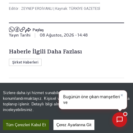
Editör :
ZEYNEP ERDİVANLI
|
Kaynak: TÜRKİYE GAZETESİ
Paylaş
Yayın Tarihi
|
08 Ağustos, 2026 - 14:48
Haberle İlgili Daha Fazlası
Şirket Haberleri
Bizi Takip Edin
Sizlere daha iyi hizmet sunabilmek adına sitemizde
çerez
×
Bugünün öne çıkan manşetleri
konumlandırmaktayız. Kişisel verileriniz, KVKK ve GDPR kapsamında
ve gelişmeleri neler?
toplanıp işlenir. Detaylı bilgi almak için
Aydınlatma Metnimizi
📰
Son 30 güne ait haberleri, spor gelişmelerini veya yazar yazılarını sorgulayabilirsiniz.
inceleyebilirsiniz.
Tüm Çerezleri Kabul Et
Çerez Ayarlarına Git
YORUMLAR