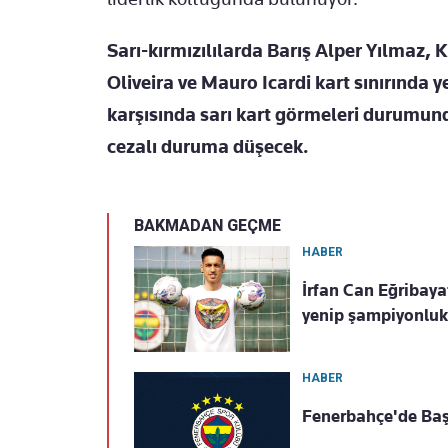
Sarı-kırmızılılarda Barış Alper Yılmaz,
Oliveira ve Mauro Icardi kart sınırında y
karşısında sarı kart görmeleri durumu
cezalı duruma düşecek.
BAKMADAN GEÇME
HABER
İrfan Can Eğribaya
yenip şampiyonluk 
HABER
Fenerbahçe'de Baş