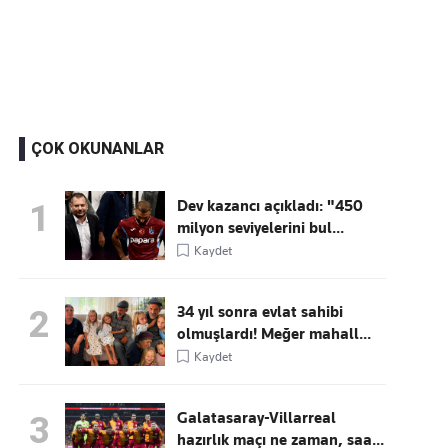
Kaçırmayın
Ücretsiz üye olun, gündemi
şekillendiren gelişmeleri önce siz duyun
ÇOK OKUNANLAR
Dev kazancı açıkladı: "450
1
milyon seviyelerini bul...
Kaydet
34 yıl sonra evlat sahibi
2
olmuşlardı! Meğer mahall...
Kaydet
Galatasaray-Villarreal
3
hazırlık maçı ne zaman, saa...