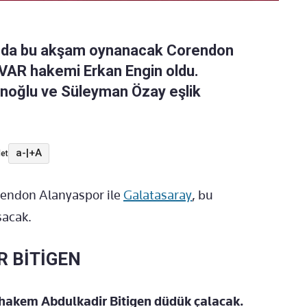
sında bu akşam oynanacak Corendon
 VAR hakemi Erkan Engin oldu.
noğlu ve Süleyman Özay eşlik
a-
|
+A
et
orendon Alanyaspor ile
Galatasaray
, bu
şacak.
 BİTİGEN
hakem Abdulkadir Bitigen düdük çalacak.