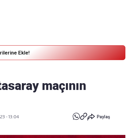
Haber Verin
Editör masamıza bilgi ve materyal
göndermek için
tıklayın
ilerine Ekle!
tasaray maçının
23 - 13:04
Paylaş