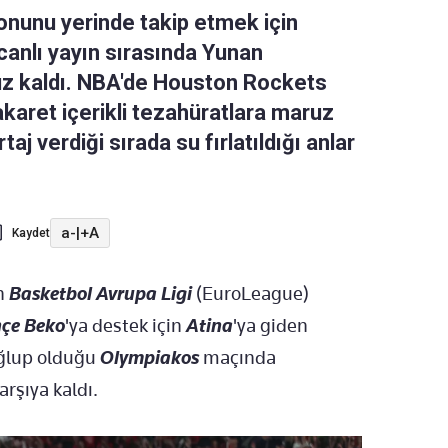
nunu yerinde takip etmek için
canlı yayın sırasında Yunan
aruz kaldı. NBA'de Houston Rockets
akaret içerikli tezahüratlara maruz
aj verdiği sırada su fırlatıldığı anlar
a-
|
+A
Kaydet
en
Basketbol Avrupa Ligi
(EuroLeague)
çe Beko
'ya destek için
Atina
'ya giden
ağlup olduğu
Olympiakos
maçında
arşıya kaldı.