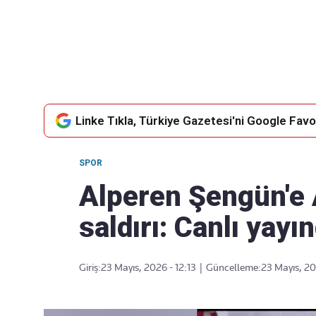
Takip Edin
Favori mecralarınızda haber
akışımıza ulaşın
Linke Tıkla, Türkiye Gazetesi'ni Google Favor
SPOR
Alperen Şengün'e A
saldırı: Canlı yayın
Giriş:
23 Mayıs, 2026 - 12:13
|
Güncelleme:
23 Mayıs, 20