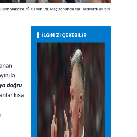
Olympiakos'a 79-61 yenildi. Maç sonunda sarı-lacivertli ekibin
İLGİNİZİ ÇEKEBİLİR
nanan
yayında
uya doğru
anlar kısa
n