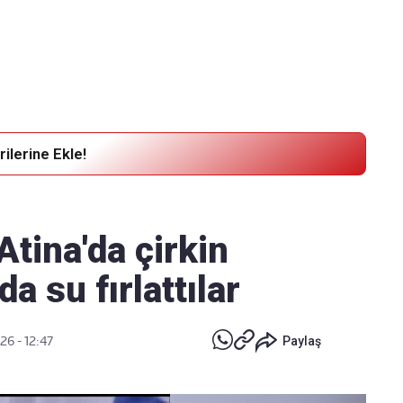
Haber Verin
Editör masamıza bilgi ve materyal
göndermek için
tıklayın
ilerine Ekle!
tina'da çirkin
da su fırlattılar
26 - 12:47
Paylaş