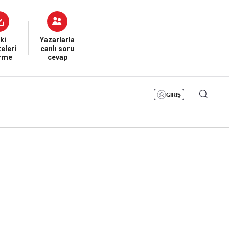
Bizim Sayfa
Namaz Vakitleri
Sesli Yayınlar
ki
Yazarlarla
eleri
canlı soru
irme
cevap
GİRİŞ