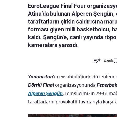
EuroLeague Final Four organizasyo
Atina’da bulunan Alperen Şengün, 
taraftarların çirkin saldırısına m
forması giyen milli basketbolcu, h
kaldı. Şengün'e, canlı yayında röport
kameralara yansıdı.
Özetle
Yunanistan
'ın evsahipliğinde düzenlen
Dörtlü Final
organizasyonunda
Fenerbah
Alperen Şengün
, temsilcimizin 79-61 m
taraftarların provokatif tavırlarıyla karşı k