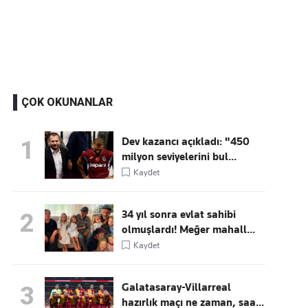
Kaçırmayın
Ücretsiz üye olun, gündemi
şekillendiren gelişmeleri önce siz duyun
ÇOK OKUNANLAR
Dev kazancı açıkladı: "450
1
milyon seviyelerini bul...
Kaydet
34 yıl sonra evlat sahibi
2
olmuşlardı! Meğer mahall...
Kaydet
Galatasaray-Villarreal
3
hazırlık maçı ne zaman, saa...