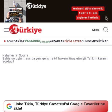
Yeni nesil dijital abonelik!
Aylık 19 TL’ den
başlayan fiyatlarla.
GİRİŞ
SON DAKİKA
YAZARLAR
BİZİM SAYFA
GÜNDEM
POLİTİKA
EK
Haberler
Spor
Bahis soruşturmasında yeni gelişme 67 hakem itiraz etmişti, Tahkim kararını
açıkladı!
Linke Tıkla, Türkiye Gazetesi'ni Google Favorilerine
Ekle!