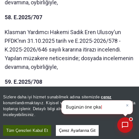
devamına, oybirliğiyle,
58. E.2025/707
Klasman Yardımcı Hakemi Sadık Eren Ulusoy’un
PFDK’nın 31.10.2025 tarih ve E.2025-2026/578 -
K.2025-2026/646 sayılı kararına itirazı incelendi.
Yapılan müzakere neticesinde; dosyada incelemenin
devamına, oybirliğiyle,
59. E.2025/708
Klasman Hakemi Sait Tuzcu’nun PFDK’nın
Sizlere daha iyi hizmet sunabilmek adına sitemizde
çerez
×
Bugünün öne çıkan manşetleri
konumlandırmaktayız. Kişisel verileriniz, KVKK ve GDPR kapsamında
31.10.2025 tarih ve E.2025-2026/579 - K.2025-
ve gelişmele
toplanıp işlenir. Detaylı bilgi almak için
Aydınlatma Metnimizi
📰
Son 30 güne ait haberleri, spor gelişmelerini veya yazar yazılarını sorgulayabilirsiniz.
2026/647 sayılı kararına itirazı incelendi. Yapılan
inceleyebilirsiniz.
müzakere neticesinde; dosyada incelemenin
devamına, oybirliğiyle,
Tüm Çerezleri Kabul Et
Çerez Ayarlarına Git