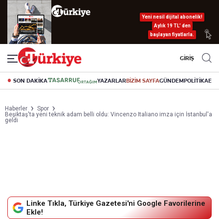
Yeni nesil dijital abonelik!
Aylık 19 TL’ den
başlayan fiyatlarla.
GİRİŞ
SON DAKİKA
YAZARLAR
BİZİM SAYFA
GÜNDEM
POLİTİKA
EK
Haberler
Spor
Beşiktaş'ta yeni teknik adam belli oldu: Vincenzo Italiano imza için İstanbul'a
geldi
Linke Tıkla, Türkiye Gazetesi'ni Google Favorilerine
Ekle!