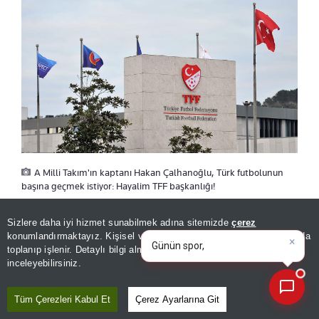
A Milli Takım'ın kaptanı Hakan Çalhanoğlu, Türk futbolunun
başına geçmek istiyor: Hayalim TFF başkanlığı!
×
Günün spor, gündem ve
Sizlere daha iyi hizmet sunabilmek adına sitemizde
çerez
ekonomi gelişmelerini analiz
konumlandırmaktayız. Kişisel verileriniz, KVKK ve GDPR kapsamında
edin!
ÖNERİLEN HABERLER
toplanıp işlenir. Detaylı bilgi almak için
Aydınlatma Metnimizi
📰
Son 30 güne ait haberleri, spor gelişmelerini veya yazar yazılarını sorgulayabilirsiniz.
inceleyebilirsiniz.
SPOR
ÖZEL | Can Uzun'un eski
Tüm Çerezleri Kabul Et
Çerez Ayarlarına Git
antrenörü Christian Martin