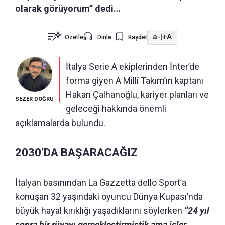
olarak görüyorum” dedi…
a-
|
+A
Özetle
Dinle
Kaydet
İtalya Serie A ekiplerinden İnter’de
forma giyen A Millî Takım’ın kaptanı
Hakan Çalhanoğlu, kariyer planları ve
SEZER DOĞRU
geleceği hakkında önemli
açıklamalarda bulundu.
2030’DA BAŞARACAĞIZ
İtalyan basınından La Gazzetta dello Sport’a
konuşan 32 yaşındaki oyuncu Dünya Kupası’nda
büyük hayal kırıklığı yaşadıklarını söylerken
“24 yıl
sonra bir rüyayı gerçekleştirmiştik ama işler