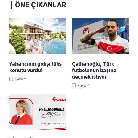
ÖNE ÇIKANLAR
Yabancının gidişi lüks
Çalhanoğlu, Türk
konutu vurdu!
futbolunun başına
geçmek istiyor
Kaydet
Kaydet