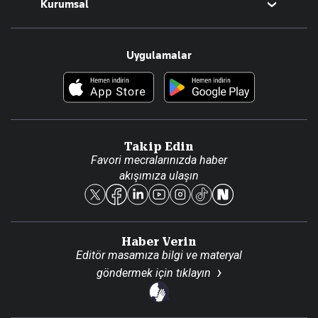
Kurumsal
Teknoloji
Resmî Ilanlar
Hakkımızda
Uygulamalar
Haberler
İletişim
Foto Haber
Künye
Video Galeri
Gazete Aboneliği
Danışma Telefonları
Takip Edin
Favori mecralarınızda haber
Yasal
akışımıza ulaşın
Reklam Ver
Haber Verin
Editör masamıza bilgi ve materyal
göndermek için
tıklayın