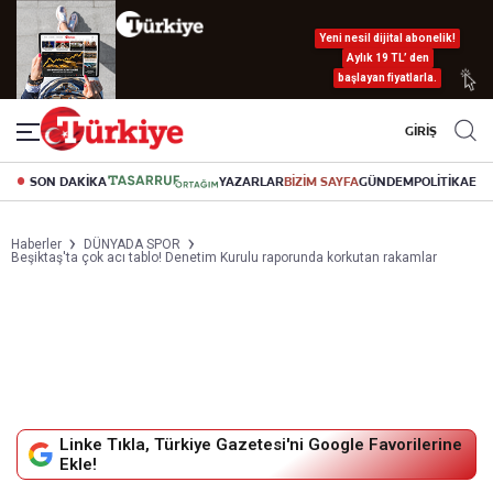
Yeni nesil dijital abonelik!
Aylık 19 TL’ den
başlayan fiyatlarla.
GİRİŞ
SON DAKİKA
YAZARLAR
BİZİM SAYFA
GÜNDEM
POLİTİKA
EK
Haberler
DÜNYADA SPOR
Beşiktaş'ta çok acı tablo! Denetim Kurulu raporunda korkutan rakamlar
Linke Tıkla, Türkiye Gazetesi'ni Google Favorilerine
Ekle!