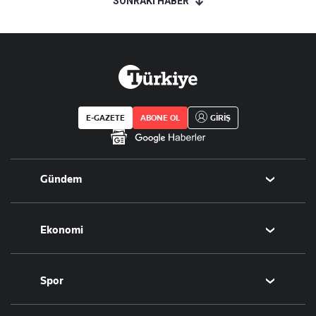
SONRAKİ HABER
E-GAZETE
ABONE OL
GİRİŞ
Gündem
Politika
Ekonomi
Eğitim
Borsa
Spor
Altın
Döviz
Futbol