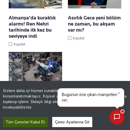
Almanya'da kuraklık
Asırlık Gece yeni bölüm
alarmı! Ren Nehri
ne zaman, bu akşam
tarihinde ilk kez bu
var mı?
seviyeye indi
Kaydet
Kaydet
Sizlere daha iyi hizmet sunabilmek adına sitemizde
çerez
×
Bugünün öne çıkan manşetleri
7.1'lik depremde nefes
konumlandırmaktayız. Kişisel verileriniz, KVKK ve GDPR kapsamında
ve gelişmeleri neler?
|
kesen mücadele!
toplanıp işlenir. Detaylı bilgi almak için
Aydınlatma Metnimizi
📰
Son 30 güne ait haberleri, spor gelişmelerini veya yazar yazılarını sorgulayabilirsiniz.
Doktorlar ameliyatı
inceleyebilirsiniz.
bırakmadı
Kaydet
Tüm Çerezleri Kabul Et
Çerez Ayarlarına Git