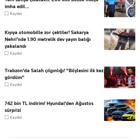
imha edil...
Kaydet
Kıyıya otomobille zor çektiler! Sakarya
Nehri'nde 1.90 metrelik dev yayın balığı
yakalandı
Kaydet
Trabzon'da Salah çılgınlığı! "Böylesini ilk kez
gördüm"
Kaydet
742 bin TL indirim! Hyundai'den Ağustos
sürprizi
Kaydet