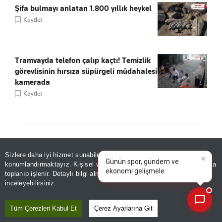
Şifa bulmayı anlatan 1.800 yıllık heykel
Kaydet
Tramvayda telefon çalıp kaçtı! Temizlik
görevlisinin hırsıza süpürgeli müdahalesi
kamerada
Kaydet
×
ÖNE ÇIKANLAR
Günün spor, gündem ve
Sizlere daha iyi hizmet sunabilmek adına sitemizde
çerez
ekonomi gelişmelerini analiz
konumlandırmaktayız. Kişisel verileriniz, KVKK ve GDPR kapsamında
edin!
toplanıp işlenir. Detaylı bilgi almak için
Aydınlatma Metnimizi
📰
Son 30 güne ait haberleri, spor gelişmelerini veya yazar yazılarını sorgulayabilirsiniz.
inceleyebilirsiniz.
Tüm Çerezleri Kabul Et
Çerez Ayarlarına Git