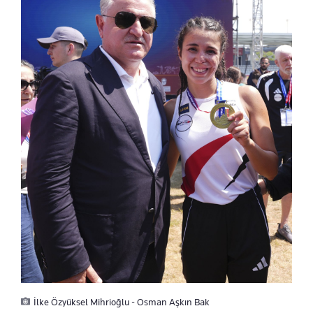
İlke Özyüksel Mihrioğlu - Osman Aşkın Bak