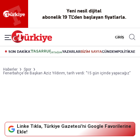
Yeni nesil dijital
abonelik 19 TL’den başlayan fiyatlarla.
GİRİŞ
SON DAKİKA
YAZARLAR
BİZİM SAYFA
GÜNDEM
POLİTİKA
EK
Haberler
Spor
Fenerbahçe'de Başkan Aziz Yıldırım, tarih verdi: "15 gün içinde yapacağız"
Linke Tıkla, Türkiye Gazetesi'ni Google Favorilerine
Ekle!