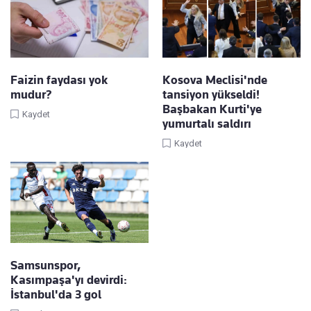
Faizin faydası yok
Kosova Meclisi'nde
mudur?
tansiyon yükseldi!
Başbakan Kurti'ye
Kaydet
yumurtalı saldırı
Kaydet
Samsunspor,
Kasımpaşa'yı devirdi:
İstanbul'da 3 gol