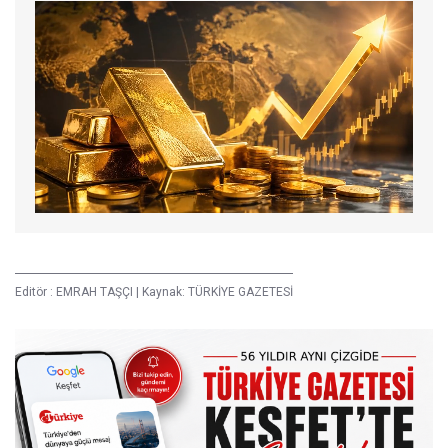
Editör :
EMRAH TAŞÇI
|
Kaynak: TÜRKİYE GAZETESİ