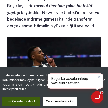
Beşiktaş'ın da
mevcut ücretine yakın bir teklif
yaptığı
kaydedildi. Newcastle United'ın bonservis
bedelinde indirime gitmesi halinde transferin
gerçekleşme ihtimalinin yükseldiği ifade edildi.
Sizlere daha iyi hizmet sunabilmek adına sitemizde
çerez
konumlandırmaktayız. Kişisel verileriniz, KVKK ve GDPR kapsamında
×
Bugünkü
|
toplanıp işlenir. Detaylı bilgi almak için
Aydınlatma Metnimizi
📰
Newcastle United forması giyen Joe Willock
Son 30 güne ait haberleri, spor gelişmelerini veya yazar yazılarını sorgulayabilirsiniz.
inceleyebilirsiniz.
Tüm Çerezleri Kabul Et
Çerez Ayarlarına Git
GALLAGHER İÇİN KİRALAMA