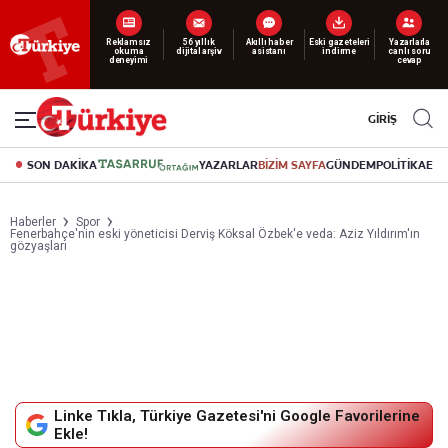
Yeni nesil dijital
abonelik 19 TL’den başlayan fiyatlarla.
GİRİŞ
SON DAKİKA
YAZARLAR
BİZİM SAYFA
GÜNDEM
POLİTİKA
EK
Haberler
Spor
Fenerbahçe'nin eski yöneticisi Derviş Köksal Özbek'e veda: Aziz Yıldırım'ın
gözyaşları
Linke Tıkla, Türkiye Gazetesi'ni Google Favorilerine
Ekle!