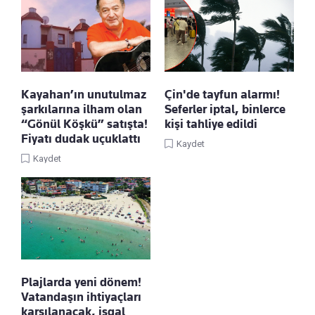
Kayahan’ın unutulmaz
Çin'de tayfun alarmı!
şarkılarına ilham olan
Seferler iptal, binlerce
“Gönül Köşkü” satışta!
kişi tahliye edildi
Fiyatı dudak uçuklattı
Kaydet
Kaydet
Plajlarda yeni dönem!
Vatandaşın ihtiyaçları
karşılanacak, işgal