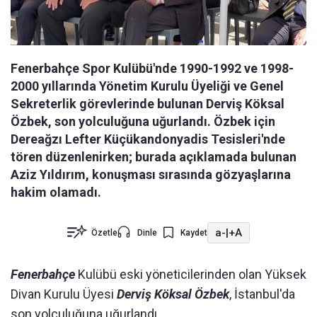
Fenerbahçe Spor Kulübü'nde 1990-1992 ve 1998-
2000 yıllarında Yönetim Kurulu Üyeliği ve Genel
Sekreterlik görevlerinde bulunan Derviş Köksal
Özbek, son yolculuğuna uğurlandı. Özbek için
Dereağzı Lefter Küçükandonyadis Tesisleri'nde
tören düzenlenirken; burada açıklamada bulunan
Aziz Yıldırım, konuşması sırasında gözyaşlarına
hakim olamadı.
a-
|
+A
Özetle
Dinle
Kaydet
Fenerbahçe
Kulübü eski yöneticilerinden olan Yüksek
Divan Kurulu Üyesi
Derviş Köksal Özbek
, İstanbul'da
son yolculuğuna uğurlandı.