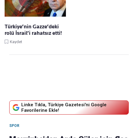
Türkiye’nin Gazze’deki
rolü İsrail’i rahatsız etti!
Kaydet
Linke Tıkla, Türkiye Gazetesi'ni Google
Favorilerine Ekle!
SPOR