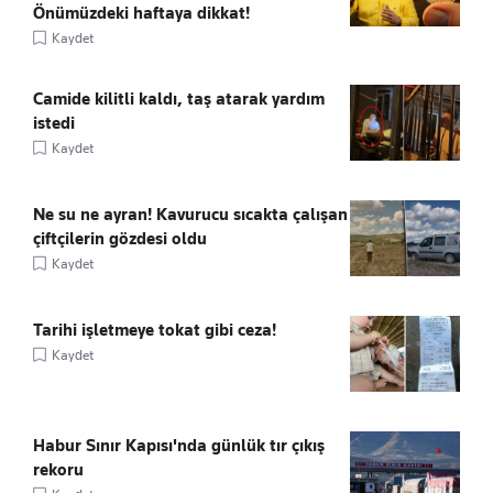
Önümüzdeki haftaya dikkat!
Kaydet
Camide kilitli kaldı, taş atarak yardım
istedi
Kaydet
Ne su ne ayran! Kavurucu sıcakta çalışan
çiftçilerin gözdesi oldu
Kaydet
Tarihi işletmeye tokat gibi ceza!
Kaydet
Habur Sınır Kapısı'nda günlük tır çıkış
rekoru