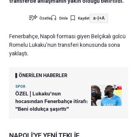
transferde anlaşmanın yakın olduğu belirtildi.
a-
|
+A
Özetle
Dinle
Kaydet
Fenerbahçe, Napoli forması giyen Belçikalı golcü
Romelu Lukaku'nun transferi konusunda sona
yaklaştı.
ÖNERİLEN HABERLER
SPOR
ÖZEL | Lukaku'nun
hocasından Fenerbahçe itirafı:
"Beni oldukça şaşırttı"
NAPOLİ'YE YENİ TEKLİF