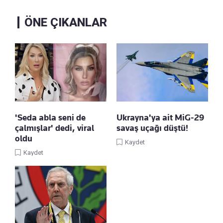
ÖNE ÇIKANLAR
'Seda abla seni de
Ukrayna'ya ait MiG-29
çalmışlar' dedi, viral
savaş uçağı düştü!
oldu
Kaydet
Kaydet