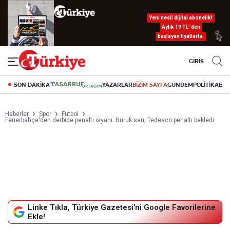
Yeni nesil dijital abonelik!
Aylık 19 TL’ den
başlayan fiyatlarla.
GİRİŞ
SON DAKİKA
YAZARLAR
BİZİM SAYFA
GÜNDEM
POLİTİKA
EK
Haberler
Spor
Futbol
Fenerbahçe'den derbide penaltı isyanı: Buruk sarı, Tedesco penaltı bekledi
Linke Tıkla, Türkiye Gazetesi'ni Google Favorilerine
Ekle!