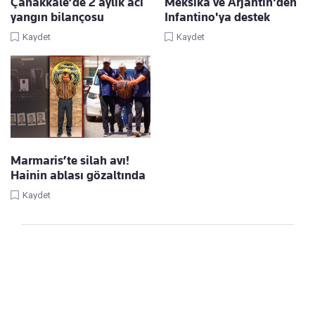
Çanakkale’de 2 aylık acı
Meksika ve Arjantin'den
yangın bilançosu
Infantino'ya destek
Kaydet
Kaydet
Marmaris’te silah avı!
Hainin ablası gözaltında
Kaydet