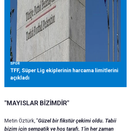
SPOR
TFF, Süper Lig ekiplerinin harcama limitlerini
açıkladı
"MAYISLAR BİZİMDİR"
Metin Öztürk, "
Güzel bir fikstür çekimi oldu. Tabii
bizim için sempatik ve hoş tarafı, 1'in her zaman