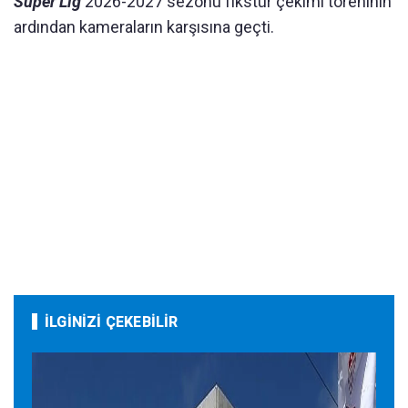
Süper Lig
2026-2027 sezonu fikstür çekimi töreninin
ardından kameraların karşısına geçti.
İLGİNİZİ ÇEKEBİLİR