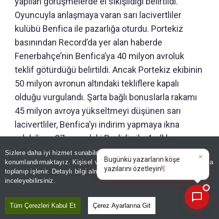
yapılan görüşmelerde el sıkışıldığı belirtildi.
Oyuncuyla anlaşmaya varan sarı lacivertliler
kulübü Benfica ile pazarlığa oturdu. Portekiz
basınından Record’da yer alan haberde
Fenerbahçe’nin Benfica’ya 40 milyon avroluk
teklif götürdüğü belirtildi. Ancak Portekiz ekibinin
50 milyon avronun altındaki tekliflere kapalı
olduğu vurgulandı. Şarta bağlı bonuslarla rakamı
45 milyon avroya yükseltmeyi düşünen sarı
lacivertliler, Benfica’yı indirim yapmaya ikna
edebilirse 27 yaşındaki Pavlidis ile 4 yıllık
sözleşme imzalamayı planlıyor.
Sizlere daha iyi hizmet sunabilmek adına sitemizde
çerez
×
Bugünkü yazarların köşe
konumlandırmaktayız. Kişisel verileriniz, KVKK ve GDPR kapsamında
yazılarını ö
toplanıp işlenir. Detaylı bilgi almak için
Aydınlatma Metnimizi
📰
TAM BİR PROFESYONEL
Son 30 güne ait haberleri, spor gelişmelerini veya yazar yazılarını sorgulayabilirsiniz.
inceleyebilirsiniz.
Benfica’nın hocası Marco Silva, UEFA Avrupa Ligi
Tüm Çerezleri Kabul Et
Çerez Ayarlarına Git