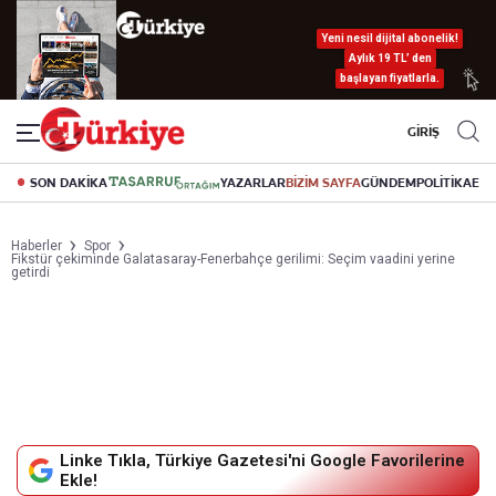
Yeni nesil dijital abonelik!
Aylık 19 TL’ den
başlayan fiyatlarla.
GİRİŞ
SON DAKİKA
YAZARLAR
BİZİM SAYFA
GÜNDEM
POLİTİKA
EK
Haberler
Spor
Fikstür çekiminde Galatasaray-Fenerbahçe gerilimi: Seçim vaadini yerine
getirdi
Linke Tıkla, Türkiye Gazetesi'ni Google Favorilerine
Ekle!