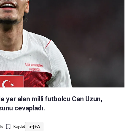
 yer alan milli futbolcu Can Uzun,
usunu cevapladı.
a-
|
+A
le
Kaydet