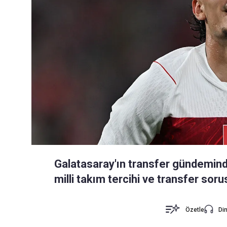
Galatasaray'ın transfer gündeminde
milli takım tercihi ve transfer sor
Özetle
Din