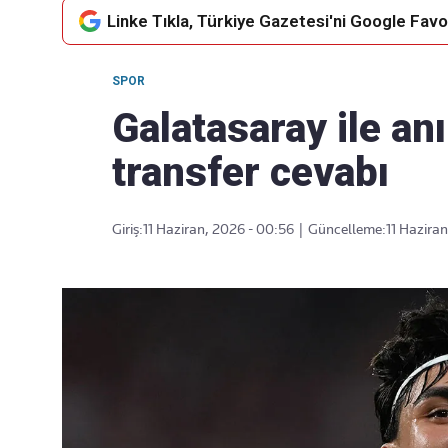
Linke Tıkla, Türkiye Gazetesi'ni Google Favor
SPOR
Takip Edin
Favori mecralarınızda haber
Galatasaray ile an
akışımıza ulaşın
transfer cevabı
Giriş:
11 Haziran, 2026 - 00:56
|
Güncelleme:
11 Haziran