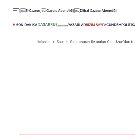
Gündem
Ekonomi
Spor
E-Gazete
Gazete Aboneliği
Dijital Gazete Aboneliği
Politika
Borsa
Futbol
Eğitim
Altın
Puan Durumu
SON DAKİKA
YAZARLAR
BİZİM SAYFA
GÜNDEM
POLİTİK
Döviz
Fikstür
Hisse Senedi
Şampiyonlar Ligi
Haberler
Spor
Galatasaray ile anılan Can Uzun'dan tr
Kripto Para
Avrupa Ligi
Emlak
Basketbol
T-Otomobil
Turizm
Yazarlar
Diğer Kategoriler
Kurumsal
Bugünün Yazarları
Magazin
Hakkımızda
Tüm Yazarlar
Teknoloji
İletişim
Resmî Ilanlar
Künye
Haberler
Gazete Aboneliği
Foto Haber
Danışma Telefonları
Video Galeri
Yasal
Reklam Ver