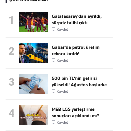
Galatasaray'dan ayrıldı,
1
sürpriz talibi çıktı
Kaçırmayın
Kaydet
Ücretsiz üye olun, gündemi
şekillendiren gelişmeleri önce siz duyun
Gabar'da petrol üretim
2
rekoru kırıldı!
Kaydet
500 bin TL'nin getirisi
3
yükseldi! Ağustos başlarke...
Kaydet
MEB LGS yerleştirme
4
sonuçları açıklandı mı?
Kaydet