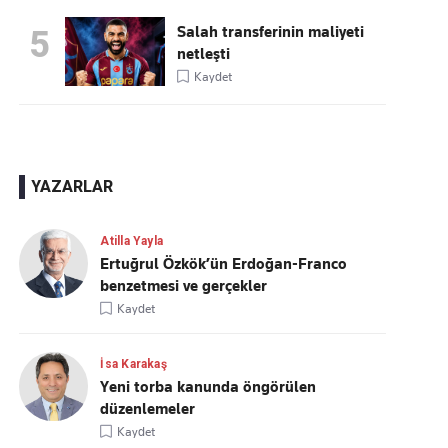
Salah transferinin maliyeti
5
netleşti
Kaydet
YAZARLAR
Atilla Yayla
Ertuğrul Özkök’ün Erdoğan-Franco
benzetmesi ve gerçekler
Kaydet
İsa Karakaş
Yeni torba kanunda öngörülen
düzenlemeler
Kaydet