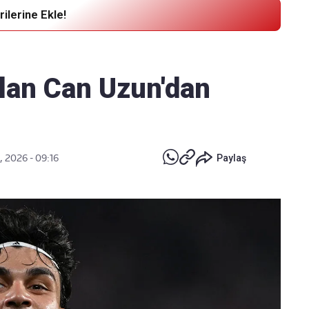
ilerine Ekle!
Haber Verin
Editör masamıza bilgi ve materyal
ılan Can Uzun'dan
göndermek için
tıklayın
, 2026 - 09:16
Paylaş