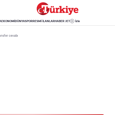
Dünya
Yaşam
Kültür-Sanat
Orta Doğu
Sağlık
Sinema
Avrupa
Hava Durumu
Arkeoloji
A
EKONOMİ
DÜNYA
SPOR
RESMİ İLANLAR
HABER JET
İzle
Amerika
Yemek
Kitap
Afrika
Seyahat
Tarih
ansfer cevabı
İsrail-Gazze
Aktüel
Uygulamalar