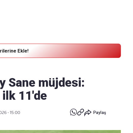
Haber Verin
Editör masamıza bilgi ve materyal
göndermek için
tıklayın
ilerine Ekle!
oy Sane müjdesi:
ilk 11'de
026 - 15:00
Paylaş