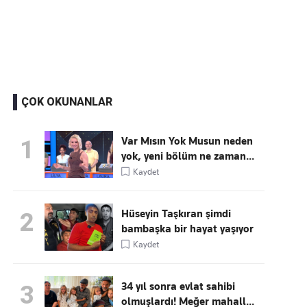
Kaçırmayın
Ücretsiz üye olun, gündemi
şekillendiren gelişmeleri önce siz duyun
ÇOK OKUNANLAR
Var Mısın Yok Musun neden
1
yok, yeni bölüm ne zaman...
Kaydet
Hüseyin Taşkıran şimdi
2
bambaşka bir hayat yaşıyor
Kaydet
34 yıl sonra evlat sahibi
3
olmuşlardı! Meğer mahall...